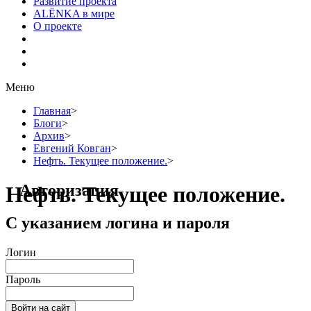
Развитие проекта
ALЁNKA в мире
О проекте
Меню
Главная
>
Блоги
>
Архив
>
Евгений Ковган
>
Нефть. Текущее положение.
>
Авторизация
Нефть. Текущее положение.
С указанием логина и пароля
Логин
Пароль