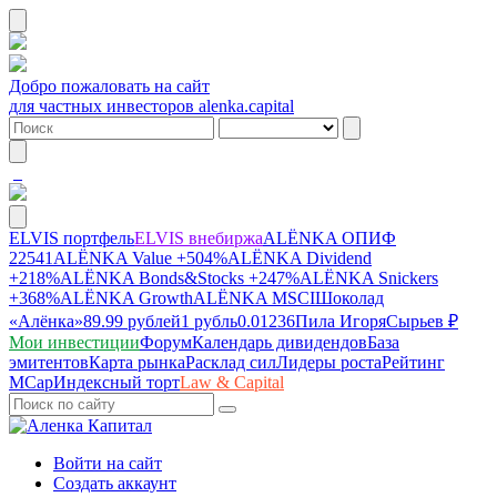
Добро пожаловать на сайт
для частных инвесторов alenka.capital
ELVIS портфель
ELVIS внебиржа
ALЁNKA ОПИФ
22541
ALЁNKA Value
+504%
ALЁNKA Dividend
+218%
ALЁNKA Bonds&Stocks
+247%
ALЁNKA Snickers
+368%
ALЁNKA Growth
ALЁNKA MSCI
Шоколад
«Алёнка»
89.99 рублей
1 рубль
0.01236
Пила Игоря
Сырье
в ₽
Мои инвестиции
Форум
Календарь дивидендов
База
эмитентов
Карта рынка
Расклад сил
Лидеры роста
Рейтинг
MCap
Индексный торт
Law & Capital
Войти на сайт
Создать аккаунт