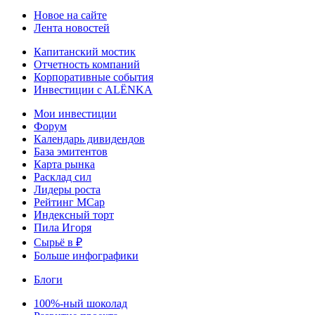
Новое на сайте
Лента новостей
Капитанский мостик
Отчетность компаний
Корпоративные события
Инвестиции с ALЁNKA
Мои инвестиции
Форум
Календарь дивидендов
База эмитентов
Карта рынка
Расклад сил
Лидеры роста
Рейтинг MCap
Индексный торт
Пила Игоря
Сырьё в ₽
Больше инфографики
Блоги
100%-ный шоколад