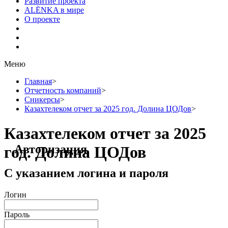
Развитие проекта
ALЁNKA в мире
О проекте
Меню
Главная
>
Отчетность компаний
>
Сникерсы
>
Казахтелеком отчет за 2025 год. Долина ЦОДов
>
Казахтелеком отчет за 2025
Авторизация
год. Долина ЦОДов
С указанием логина и пароля
Логин
Пароль