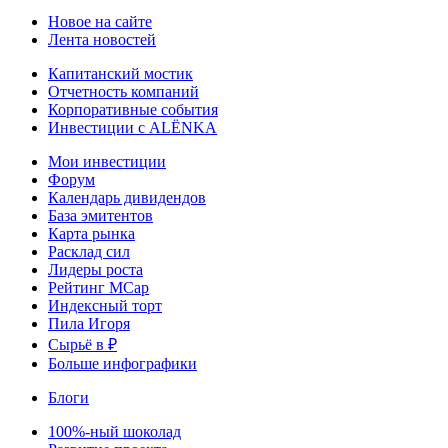
Новое на сайте
Лента новостей
Капитанский мостик
Отчетность компаний
Корпоративные события
Инвестиции с ALЁNKA
Мои инвестиции
Форум
Календарь дивидендов
База эмитентов
Карта рынка
Расклад сил
Лидеры роста
Рейтинг MCap
Индексный торт
Пила Игоря
Сырьё в ₽
Больше инфографики
Блоги
100%-ный шоколад