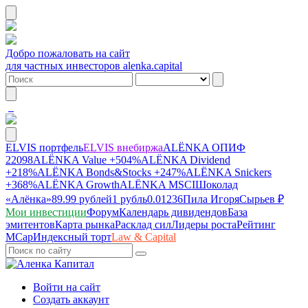
Добро пожаловать на сайт
для частных инвесторов alenka.capital
ELVIS портфель
ELVIS внебиржа
ALЁNKA ОПИФ
22098
ALЁNKA Value
+504%
ALЁNKA Dividend
+218%
ALЁNKA Bonds&Stocks
+247%
ALЁNKA Snickers
+368%
ALЁNKA Growth
ALЁNKA MSCI
Шоколад
«Алёнка»
89.99 рублей
1 рубль
0.01236
Пила Игоря
Сырье
в ₽
Мои инвестиции
Форум
Календарь дивидендов
База
эмитентов
Карта рынка
Расклад сил
Лидеры роста
Рейтинг
MCap
Индексный торт
Law & Capital
Войти на сайт
Создать аккаунт