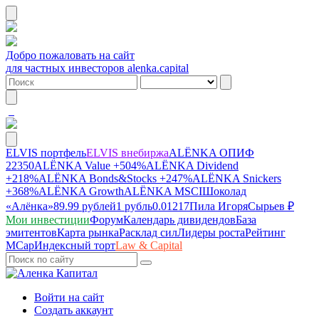
Добро пожаловать на сайт
для частных инвесторов alenka.capital
ELVIS портфель
ELVIS внебиржа
ALЁNKA ОПИФ
22350
ALЁNKA Value
+504%
ALЁNKA Dividend
+218%
ALЁNKA Bonds&Stocks
+247%
ALЁNKA Snickers
+368%
ALЁNKA Growth
ALЁNKA MSCI
Шоколад
«Алёнка»
89.99 рублей
1 рубль
0.01217
Пила Игоря
Сырье
в ₽
Мои инвестиции
Форум
Календарь дивидендов
База
эмитентов
Карта рынка
Расклад сил
Лидеры роста
Рейтинг
MCap
Индексный торт
Law & Capital
Войти на сайт
Создать аккаунт