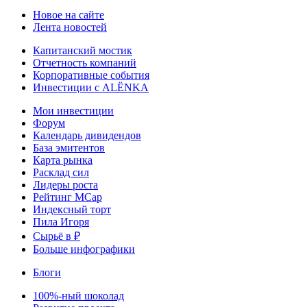
Новое на сайте
Лента новостей
Капитанский мостик
Отчетность компаний
Корпоративные события
Инвестиции с ALЁNKA
Мои инвестиции
Форум
Календарь дивидендов
База эмитентов
Карта рынка
Расклад сил
Лидеры роста
Рейтинг MCap
Индексный торт
Пила Игоря
Сырьё в ₽
Больше инфографики
Блоги
100%-ный шоколад