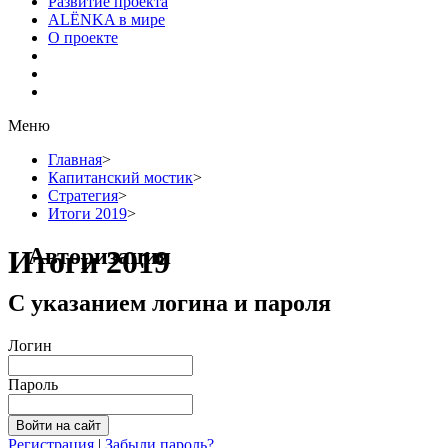
Развитие проекта
ALЁNKA в мире
О проекте
Меню
Главная
>
Капитанский мостик
>
Стратегия
>
Итоги 2019
>
Авторизация
Итоги 2019
С указанием логина и пароля
Логин
Пароль
Регистрация
|
Забыли пароль?