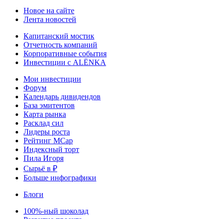
Новое на сайте
Лента новостей
Капитанский мостик
Отчетность компаний
Корпоративные события
Инвестиции с ALЁNKA
Мои инвестиции
Форум
Календарь дивидендов
База эмитентов
Карта рынка
Расклад сил
Лидеры роста
Рейтинг MCap
Индексный торт
Пила Игоря
Сырьё в ₽
Больше инфографики
Блоги
100%-ный шоколад