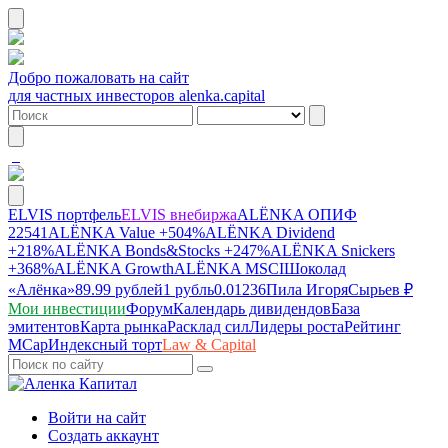
Добро пожаловать на сайт
для частных инвесторов alenka.capital
ELVIS портфель
ELVIS внебиржа
ALЁNKA ОПИФ
22541
ALЁNKA Value
+504%
ALЁNKA Dividend
+218%
ALЁNKA Bonds&Stocks
+247%
ALЁNKA Snickers
+368%
ALЁNKA Growth
ALЁNKA MSCI
Шоколад
«Алёнка»
89.99 рублей
1 рубль
0.01236
Пила Игоря
Сырье
в ₽
Мои инвестиции
Форум
Календарь дивидендов
База
эмитентов
Карта рынка
Расклад сил
Лидеры роста
Рейтинг
MCap
Индексный торт
Law & Capital
Войти на сайт
Создать аккаунт