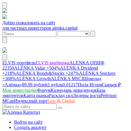
Добро пожаловать на сайт
для частных инвесторов alenka.capital
ELVIS портфель
ELVIS внебиржа
ALЁNKA ОПИФ
22350
ALЁNKA Value
+504%
ALЁNKA Dividend
+218%
ALЁNKA Bonds&Stocks
+247%
ALЁNKA Snickers
+368%
ALЁNKA Growth
ALЁNKA MSCI
Шоколад
«Алёнка»
89.99 рублей
1 рубль
0.01217
Пила Игоря
Сырье
в ₽
Мои инвестиции
Форум
Календарь дивидендов
База
эмитентов
Карта рынка
Расклад сил
Лидеры роста
Рейтинг
MCap
Индексный торт
Law & Capital
Войти на сайт
Создать аккаунт