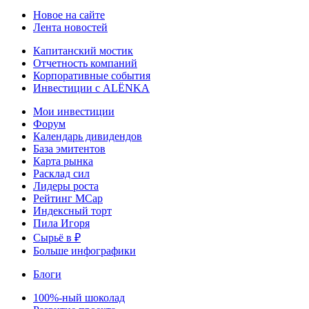
Новое на сайте
Лента новостей
Капитанский мостик
Отчетность компаний
Корпоративные события
Инвестиции с ALЁNKA
Мои инвестиции
Форум
Календарь дивидендов
База эмитентов
Карта рынка
Расклад сил
Лидеры роста
Рейтинг MCap
Индексный торт
Пила Игоря
Сырьё в ₽
Больше инфографики
Блоги
100%-ный шоколад