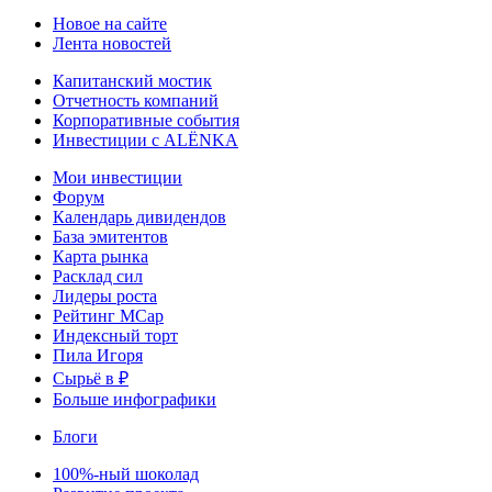
Новое на сайте
Лента новостей
Капитанский мостик
Отчетность компаний
Корпоративные события
Инвестиции с ALЁNKA
Мои инвестиции
Форум
Календарь дивидендов
База эмитентов
Карта рынка
Расклад сил
Лидеры роста
Рейтинг MCap
Индексный торт
Пила Игоря
Сырьё в ₽
Больше инфографики
Блоги
100%-ный шоколад