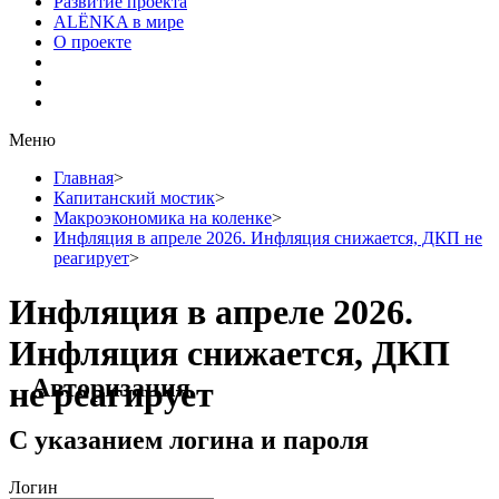
Развитие проекта
ALЁNKA в мире
О проекте
Меню
Главная
>
Капитанский мостик
>
Макроэкономика на коленке
>
Инфляция в апреле 2026. Инфляция снижается, ДКП не
реагирует
>
Инфляция в апреле 2026.
Инфляция снижается, ДКП
Авторизация
не реагирует
С указанием логина и пароля
Логин