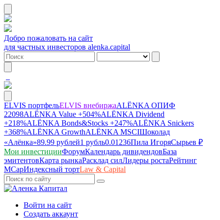
Добро пожаловать на сайт
для частных инвесторов alenka.capital
ELVIS портфель
ELVIS внебиржа
ALЁNKA ОПИФ
22098
ALЁNKA Value
+504%
ALЁNKA Dividend
+218%
ALЁNKA Bonds&Stocks
+247%
ALЁNKA Snickers
+368%
ALЁNKA Growth
ALЁNKA MSCI
Шоколад
«Алёнка»
89.99 рублей
1 рубль
0.01236
Пила Игоря
Сырье
в ₽
Мои инвестиции
Форум
Календарь дивидендов
База
эмитентов
Карта рынка
Расклад сил
Лидеры роста
Рейтинг
MCap
Индексный торт
Law & Capital
Войти на сайт
Создать аккаунт