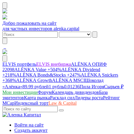
Добро пожаловать на сайт
для частных инвесторов alenka.capital
ELVIS портфель
ELVIS внебиржа
ALЁNKA ОПИФ
22098
ALЁNKA Value
+504%
ALЁNKA Dividend
+218%
ALЁNKA Bonds&Stocks
+247%
ALЁNKA Snickers
+368%
ALЁNKA Growth
ALЁNKA MSCI
Шоколад
«Алёнка»
89.99 рублей
1 рубль
0.01236
Пила Игоря
Сырье
в ₽
Мои инвестиции
Форум
Календарь дивидендов
База
эмитентов
Карта рынка
Расклад сил
Лидеры роста
Рейтинг
MCap
Индексный торт
Law & Capital
Войти на сайт
Создать аккаунт