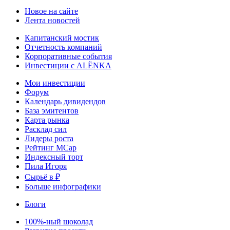
Новое на сайте
Лента новостей
Капитанский мостик
Отчетность компаний
Корпоративные события
Инвестиции с ALЁNKA
Мои инвестиции
Форум
Календарь дивидендов
База эмитентов
Карта рынка
Расклад сил
Лидеры роста
Рейтинг MCap
Индексный торт
Пила Игоря
Сырьё в ₽
Больше инфографики
Блоги
100%-ный шоколад