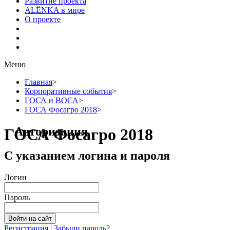
Развитие проекта
ALЁNKA в мире
О проекте
Меню
Главная
>
Корпоративные события
>
ГОСА и ВОСА
>
ГОСА Фосагро 2018
>
Авторизация
ГОСА Фосагро 2018
С указанием логина и пароля
Логин
Пароль
Регистрация
|
Забыли пароль?