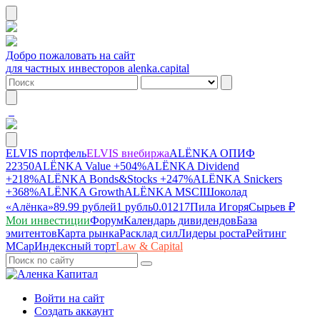
Добро пожаловать на сайт
для частных инвесторов alenka.capital
ELVIS портфель
ELVIS внебиржа
ALЁNKA ОПИФ
22350
ALЁNKA Value
+504%
ALЁNKA Dividend
+218%
ALЁNKA Bonds&Stocks
+247%
ALЁNKA Snickers
+368%
ALЁNKA Growth
ALЁNKA MSCI
Шоколад
«Алёнка»
89.99 рублей
1 рубль
0.01217
Пила Игоря
Сырье
в ₽
Мои инвестиции
Форум
Календарь дивидендов
База
эмитентов
Карта рынка
Расклад сил
Лидеры роста
Рейтинг
MCap
Индексный торт
Law & Capital
Войти на сайт
Создать аккаунт