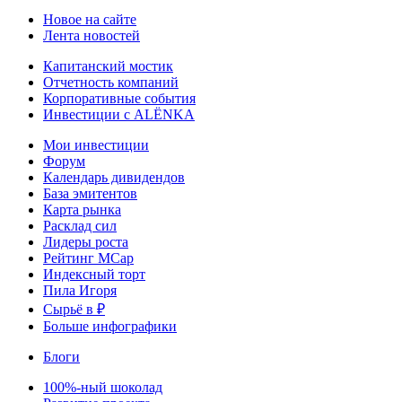
Новое на сайте
Лента новостей
Капитанский мостик
Отчетность компаний
Корпоративные события
Инвестиции с ALЁNKA
Мои инвестиции
Форум
Календарь дивидендов
База эмитентов
Карта рынка
Расклад сил
Лидеры роста
Рейтинг MCap
Индексный торт
Пила Игоря
Сырьё в ₽
Больше инфографики
Блоги
100%-ный шоколад