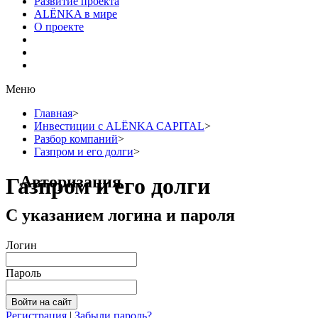
Развитие проекта
ALЁNKA в мире
О проекте
Меню
Главная
>
Инвестиции с ALЁNKA CAPITAL
>
Разбор компаний
>
Газпром и его долги
>
Авторизация
Газпром и его долги
С указанием логина и пароля
Логин
Пароль
Регистрация
|
Забыли пароль?