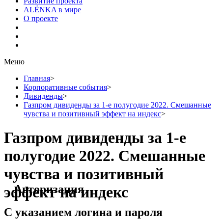
Развитие проекта
ALЁNKA в мире
О проекте
Меню
Главная
>
Корпоративные события
>
Дивиденды
>
Газпром дивиденды за 1-е полугодие 2022. Смешанные
чувства и позитивный эффект на индекс
>
Газпром дивиденды за 1-е
полугодие 2022. Смешанные
чувства и позитивный
Авторизация
эффект на индекс
С указанием логина и пароля