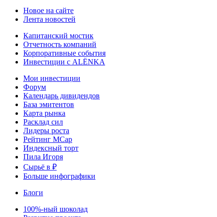
Новое на сайте
Лента новостей
Капитанский мостик
Отчетность компаний
Корпоративные события
Инвестиции с ALЁNKA
Мои инвестиции
Форум
Календарь дивидендов
База эмитентов
Карта рынка
Расклад сил
Лидеры роста
Рейтинг MCap
Индексный торт
Пила Игоря
Сырьё в ₽
Больше инфографики
Блоги
100%-ный шоколад