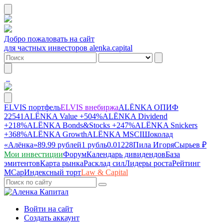
Добро пожаловать на сайт
для частных инвесторов alenka.capital
ELVIS портфель
ELVIS внебиржа
ALЁNKA ОПИФ
22541
ALЁNKA Value
+504%
ALЁNKA Dividend
+218%
ALЁNKA Bonds&Stocks
+247%
ALЁNKA Snickers
+368%
ALЁNKA Growth
ALЁNKA MSCI
Шоколад
«Алёнка»
89.99 рублей
1 рубль
0.01228
Пила Игоря
Сырье
в ₽
Мои инвестиции
Форум
Календарь дивидендов
База
эмитентов
Карта рынка
Расклад сил
Лидеры роста
Рейтинг
MCap
Индексный торт
Law & Capital
Войти на сайт
Создать аккаунт