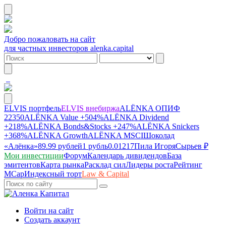
Добро пожаловать на сайт
для частных инвесторов alenka.capital
ELVIS портфель
ELVIS внебиржа
ALЁNKA ОПИФ
22350
ALЁNKA Value
+504%
ALЁNKA Dividend
+218%
ALЁNKA Bonds&Stocks
+247%
ALЁNKA Snickers
+368%
ALЁNKA Growth
ALЁNKA MSCI
Шоколад
«Алёнка»
89.99 рублей
1 рубль
0.01217
Пила Игоря
Сырье
в ₽
Мои инвестиции
Форум
Календарь дивидендов
База
эмитентов
Карта рынка
Расклад сил
Лидеры роста
Рейтинг
MCap
Индексный торт
Law & Capital
Войти на сайт
Создать аккаунт