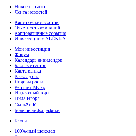
Новое на сайте
Лента новостей
Капитанский мостик
Отчетность компаний
Корпоративные события
Инвестиции с ALЁNKA
Мои инвестиции
Форум
Календарь дивидендов
База эмитентов
Карта рынка
Расклад сил
Лидеры роста
Рейтинг MCap
Индексный торт
Пила Игоря
Сырьё в ₽
Больше инфографики
Блоги
100%-ный шоколад