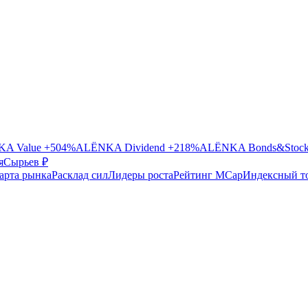
A Value
+504%
ALЁNKA Dividend
+218%
ALЁNKA Bonds&Stoc
я
Сырье
в ₽
арта рынка
Расклад сил
Лидеры роста
Рейтинг MCap
Индексный т