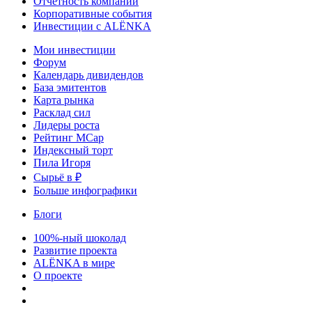
Отчетность компаний
Корпоративные события
Инвестиции с ALЁNKA
Мои инвестиции
Форум
Календарь дивидендов
База эмитентов
Карта рынка
Расклад сил
Лидеры роста
Рейтинг MCap
Индексный торт
Пила Игоря
Сырьё в ₽
Больше инфографики
Блоги
100%-ный шоколад
Развитие проекта
ALЁNKA в мире
О проекте