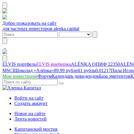
Добро пожаловать на сайт
для частных инвесторов alenka.capital
ELVIS портфель
ELVIS внебиржа
ALЁNKA ОПИФ
22350
ALЁNK
MSCI
Шоколад «Алёнка»
89.99 рублей
1 рубль
0.01217
Пила Игор
Мои инвестиции
Форум
Календарь дивидендов
База эмитентов
К
Войти на сайт
Создать аккаунт
Новое на сайте
Лента новостей
Капитанский мостик