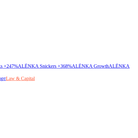
ks
+247%
ALЁNKA Snickers
+368%
ALЁNKA Growth
ALЁNKA
орт
Law & Capital