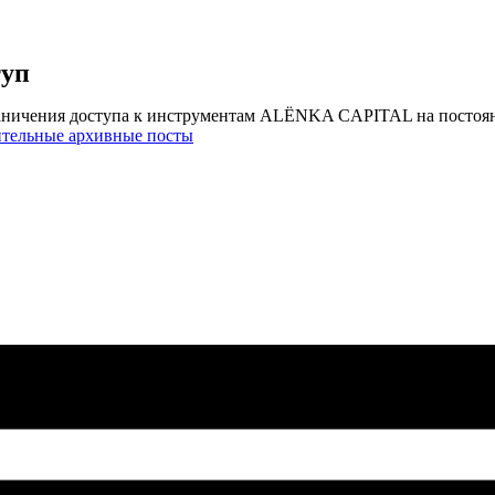
туп
аничения доступа к инструментам ALЁNKA CAPITAL на постоя
ительные архивные посты