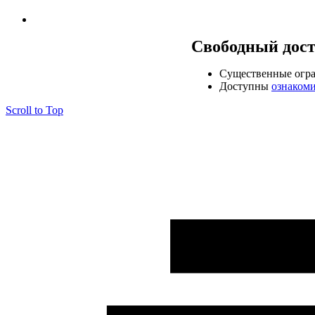
Свободный дос
Cущественные огр
Доступны
ознаком
Scroll to Top