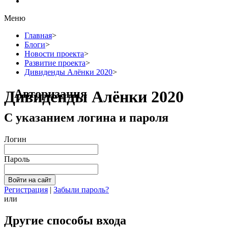
Меню
Главная
>
Блоги
>
Новости проекта
>
Развитие проекта
>
Дивиденды Алёнки 2020
>
Авторизация
Дивиденды Алёнки 2020
С указанием логина и пароля
Логин
Пароль
Регистрация
|
Забыли пароль?
или
Другие способы входа