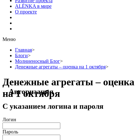
Развитие проекта
ALЁNKA в мире
О проекте
Меню
Главная
>
Блоги
>
Молниеносный Блог
>
Денежные агрегаты – оценка на 1 октября
>
Денежные агрегаты – оценка
Авторизация
на 1 октября
С указанием логина и пароля
Логин
Пароль