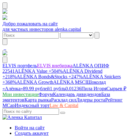
Добро пожаловать на сайт
для частных инвесторов alenka.capital
ELVIS портфель
ELVIS внебиржа
ALЁNKA ОПИФ
22541
ALЁNKA Value
+504%
ALЁNKA Dividend
+218%
ALЁNKA Bonds&Stocks
+247%
ALЁNKA Snickers
+368%
ALЁNKA Growth
ALЁNKA MSCI
Шоколад
«Алёнка»
89.99 рублей
1 рубль
0.01236
Пила Игоря
Сырье
в ₽
Мои инвестиции
Форум
Календарь дивидендов
База
эмитентов
Карта рынка
Расклад сил
Лидеры роста
Рейтинг
MCap
Индексный торт
Law & Capital
Войти на сайт
Создать аккаунт