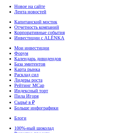
Новое на сайте
Лента новостей
Капитанский мостик
Отчетность компаний
Корпоративные события
Инвестиции с ALЁNKA
Мои инвестиции
Форум
Календарь дивидендов
База эмитентов
Карта рынка
Расклад сил
Лидеры роста
Рейтинг MCap
Индексный торт
Пила Игоря
Сырьё в ₽
Больше инфографики
Блоги
100%-ный шоколад