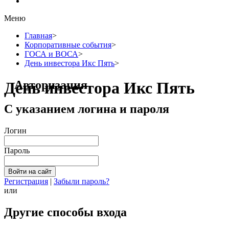
Меню
Главная
>
Корпоративные события
>
ГОСА и ВОСА
>
День инвестора Икс Пять
>
Авторизация
День инвестора Икс Пять
С указанием логина и пароля
Логин
Пароль
Регистрация
|
Забыли пароль?
или
Другие способы входа