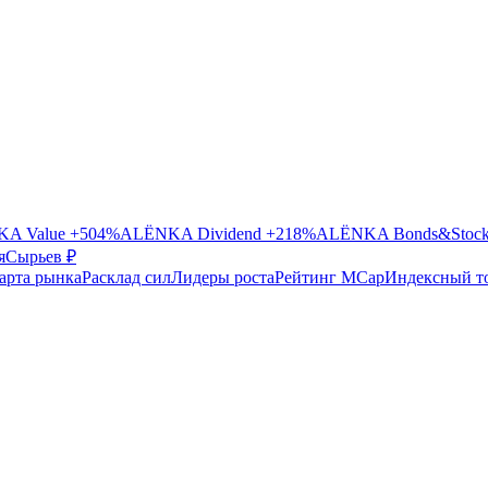
A Value
+504%
ALЁNKA Dividend
+218%
ALЁNKA Bonds&Stoc
я
Сырье
в ₽
арта рынка
Расклад сил
Лидеры роста
Рейтинг MCap
Индексный т