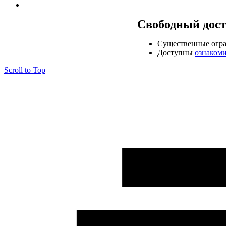
Свободный дос
Cущественные огр
Доступны
ознаком
Scroll to Top