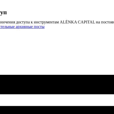
туп
аничения доступа к инструментам ALЁNKA CAPITAL на постоя
ительные архивные посты