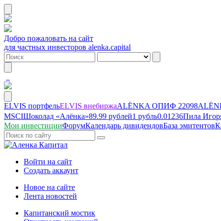
Добро пожаловать на сайт
для частных инвесторов alenka.capital
ELVIS портфель
ELVIS внебиржа
ALЁNKA ОПИФ
22098
ALЁNK
MSCI
Шоколад «Алёнка»
89.99 рублей
1 рубль
0.01236
Пила Игор
Мои инвестиции
Форум
Календарь дивидендов
База эмитентов
К
Войти на сайт
Создать аккаунт
Новое на сайте
Лента новостей
Капитанский мостик