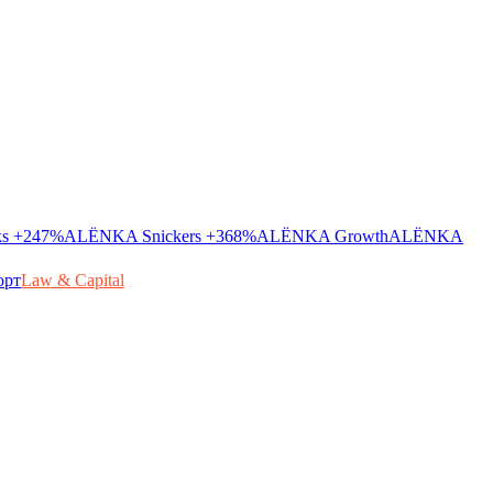
ks
+247%
ALЁNKA Snickers
+368%
ALЁNKA Growth
ALЁNKA
орт
Law & Capital