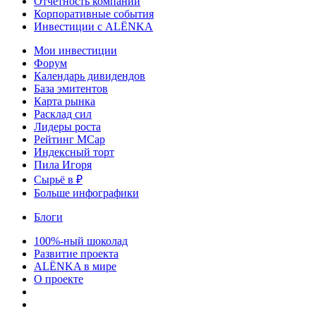
Отчетность компаний
Корпоративные события
Инвестиции с ALЁNKA
Мои инвестиции
Форум
Календарь дивидендов
База эмитентов
Карта рынка
Расклад сил
Лидеры роста
Рейтинг MCap
Индексный торт
Пила Игоря
Сырьё в ₽
Больше инфографики
Блоги
100%-ный шоколад
Развитие проекта
ALЁNKA в мире
О проекте