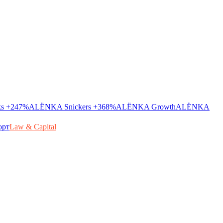
ks
+247%
ALЁNKA Snickers
+368%
ALЁNKA Growth
ALЁNKA
орт
Law & Capital