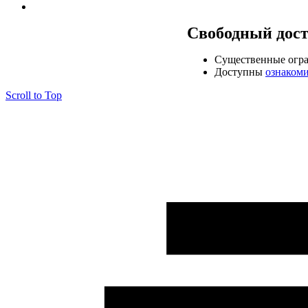
Свободный дос
Cущественные огр
Доступны
ознаком
Scroll to Top