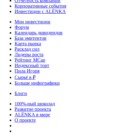
Отчетность компаний
Корпоративные события
Инвестиции с ALЁNKA
Мои инвестиции
Форум
Календарь дивидендов
База эмитентов
Карта рынка
Расклад сил
Лидеры роста
Рейтинг MCap
Индексный торт
Пила Игоря
Сырьё в ₽
Больше инфографики
Блоги
100%-ный шоколад
Развитие проекта
ALЁNKA в мире
О проекте