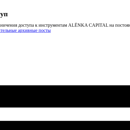
туп
аничения доступа к инструментам ALЁNKA CAPITAL на постоя
ительные архивные посты