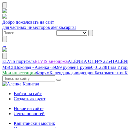
Добро пожаловать на сайт
для частных инвесторов alenka.capital
ELVIS портфель
ELVIS внебиржа
ALЁNKA ОПИФ
22541
ALЁNK
MSCI
Шоколад «Алёнка»
89.99 рублей
1 рубль
0.01228
Пила Игор
Мои инвестиции
Форум
Календарь дивидендов
База эмитентов
К
Войти на сайт
Создать аккаунт
Новое на сайте
Лента новостей
Капитанский мостик