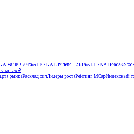
A Value
+504%
ALЁNKA Dividend
+218%
ALЁNKA Bonds&Stoc
я
Сырье
в ₽
арта рынка
Расклад сил
Лидеры роста
Рейтинг MCap
Индексный т