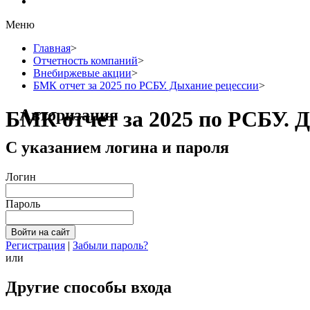
Меню
Главная
>
Отчетность компаний
>
Внебиржевые акции
>
БМК отчет за 2025 по РСБУ. Дыхание рецессии
>
Авторизация
БМК отчет за 2025 по РСБУ. 
С указанием логина и пароля
Логин
Пароль
Регистрация
|
Забыли пароль?
или
Другие способы входа