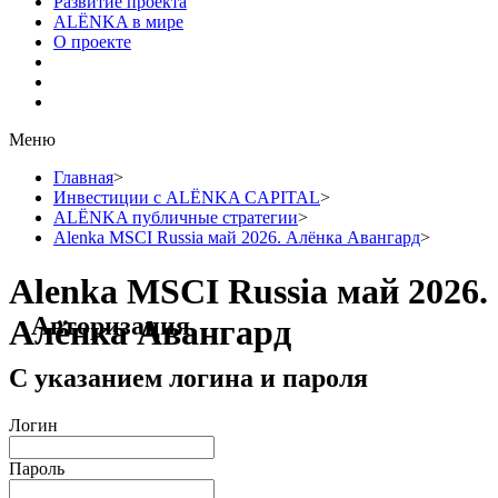
Развитие проекта
ALЁNKA в мире
О проекте
Меню
Главная
>
Инвестиции с ALЁNKA CAPITAL
>
ALЁNKA публичные стратегии
>
Alenka MSCI Russia май 2026. Алёнка Авангард
>
Alenka MSCI Russia май 2026.
Авторизация
Алёнка Авангард
С указанием логина и пароля
Логин
Пароль