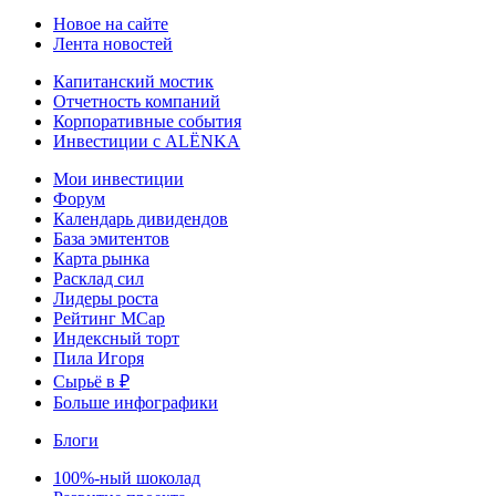
Новое на сайте
Лента новостей
Капитанский мостик
Отчетность компаний
Корпоративные события
Инвестиции с ALЁNKA
Мои инвестиции
Форум
Календарь дивидендов
База эмитентов
Карта рынка
Расклад сил
Лидеры роста
Рейтинг MCap
Индексный торт
Пила Игоря
Сырьё в ₽
Больше инфографики
Блоги
100%-ный шоколад