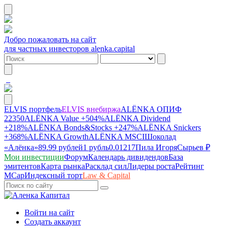
Добро пожаловать на сайт
для частных инвесторов alenka.capital
ELVIS портфель
ELVIS внебиржа
ALЁNKA ОПИФ
22350
ALЁNKA Value
+504%
ALЁNKA Dividend
+218%
ALЁNKA Bonds&Stocks
+247%
ALЁNKA Snickers
+368%
ALЁNKA Growth
ALЁNKA MSCI
Шоколад
«Алёнка»
89.99 рублей
1 рубль
0.01217
Пила Игоря
Сырье
в ₽
Мои инвестиции
Форум
Календарь дивидендов
База
эмитентов
Карта рынка
Расклад сил
Лидеры роста
Рейтинг
MCap
Индексный торт
Law & Capital
Войти на сайт
Создать аккаунт