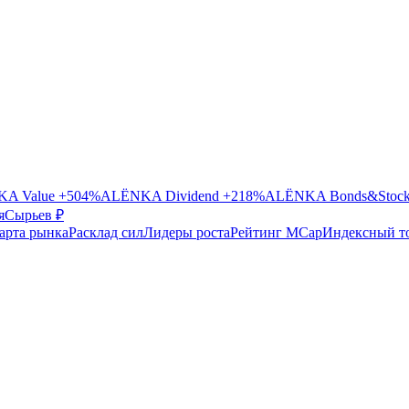
A Value
+504%
ALЁNKA Dividend
+218%
ALЁNKA Bonds&Stoc
я
Сырье
в ₽
арта рынка
Расклад сил
Лидеры роста
Рейтинг MCap
Индексный т