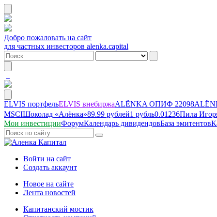
Добро пожаловать на сайт
для частных инвесторов alenka.capital
ELVIS портфель
ELVIS внебиржа
ALЁNKA ОПИФ
22098
ALЁNK
MSCI
Шоколад «Алёнка»
89.99 рублей
1 рубль
0.01236
Пила Игор
Мои инвестиции
Форум
Календарь дивидендов
База эмитентов
К
Войти на сайт
Создать аккаунт
Новое на сайте
Лента новостей
Капитанский мостик