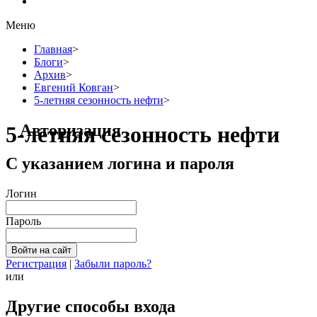
Меню
Главная
>
Блоги
>
Архив
>
Евгений Ковган
>
5-летняя сезонность нефти
>
Авторизация
5-летняя сезонность нефти
С указанием логина и пароля
Логин
Пароль
Регистрация
|
Забыли пароль?
или
Другие способы входа