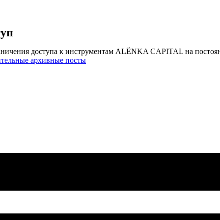
туп
аничения доступа к инструментам ALЁNKA CAPITAL на постоя
ительные архивные посты