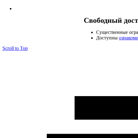
Свободный дос
Cущественные огр
Доступны
ознаком
Scroll to Top