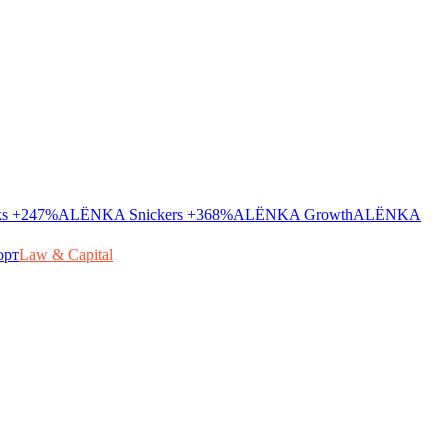
ks
+247%
ALЁNKA Snickers
+368%
ALЁNKA Growth
ALЁNKA
орт
Law & Capital