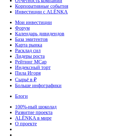
Отчетность компаний
Корпоративные события
Инвестиции с ALЁNKA
Мои инвестиции
Форум
Календарь дивидендов
База эмитентов
Карта рынка
Расклад сил
Лидеры роста
Рейтинг MCap
Индексный торт
Пила Игоря
Сырьё в ₽
Больше инфографики
Блоги
100%-ный шоколад
Развитие проекта
ALЁNKA в мире
О проекте