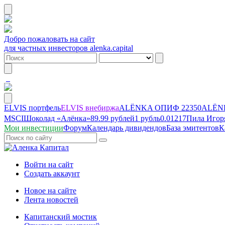
Добро пожаловать на сайт
для частных инвесторов alenka.capital
ELVIS портфель
ELVIS внебиржа
ALЁNKA ОПИФ
22350
ALЁNK
MSCI
Шоколад «Алёнка»
89.99 рублей
1 рубль
0.01217
Пила Игор
Мои инвестиции
Форум
Календарь дивидендов
База эмитентов
К
Войти на сайт
Создать аккаунт
Новое на сайте
Лента новостей
Капитанский мостик