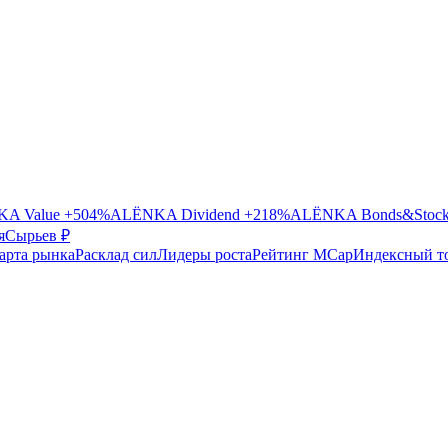
A Value
+504%
ALЁNKA Dividend
+218%
ALЁNKA Bonds&Stoc
я
Сырье
в ₽
арта рынка
Расклад сил
Лидеры роста
Рейтинг MCap
Индексный т