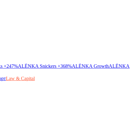
ks
+247%
ALЁNKA Snickers
+368%
ALЁNKA Growth
ALЁNKA
орт
Law & Capital