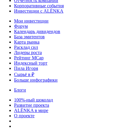
Отчетность компаний
Корпоративные события
Инвестиции с ALЁNKA
Мои инвестиции
Форум
Календарь дивидендов
База эмитентов
Карта рынка
Расклад сил
Лидеры роста
Рейтинг MCap
Индексный торт
Пила Игоря
Сырьё в ₽
Больше инфографики
Блоги
100%-ный шоколад
Развитие проекта
ALЁNKA в мире
О проекте