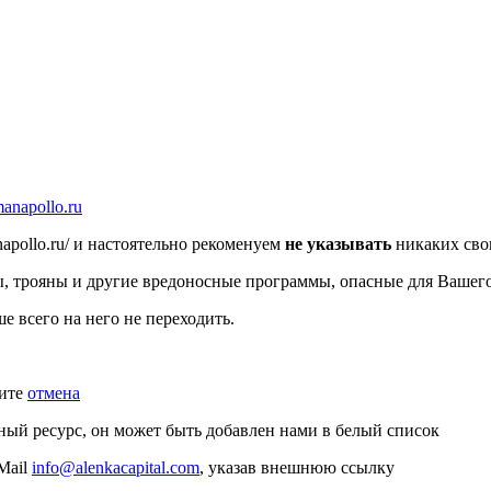
manapollo.ru
napollo.ru/ и настоятельно рекоменуем
не указывать
никаких сво
русы, трояны и другие вредоносные программы, опасные для Ваше
е всего на него не переходить.
мите
отмена
ный ресурс, он может быть добавлен нами в белый список
Mail
info@alenkacapital.com
, указав внешнюю ссылку