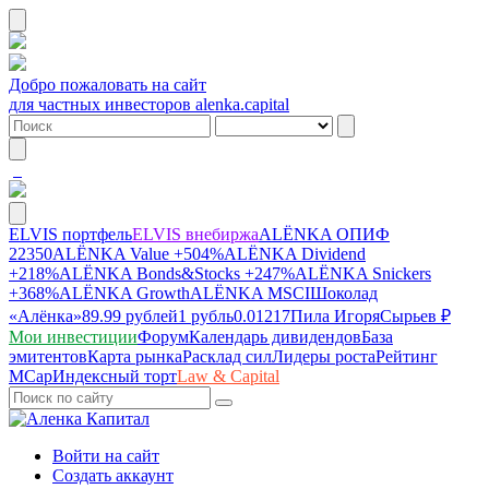
Добро пожаловать на сайт
для частных инвесторов alenka.capital
ELVIS портфель
ELVIS внебиржа
ALЁNKA ОПИФ
22350
ALЁNKA Value
+504%
ALЁNKA Dividend
+218%
ALЁNKA Bonds&Stocks
+247%
ALЁNKA Snickers
+368%
ALЁNKA Growth
ALЁNKA MSCI
Шоколад
«Алёнка»
89.99 рублей
1 рубль
0.01217
Пила Игоря
Сырье
в ₽
Мои инвестиции
Форум
Календарь дивидендов
База
эмитентов
Карта рынка
Расклад сил
Лидеры роста
Рейтинг
MCap
Индексный торт
Law & Capital
Войти на сайт
Создать аккаунт