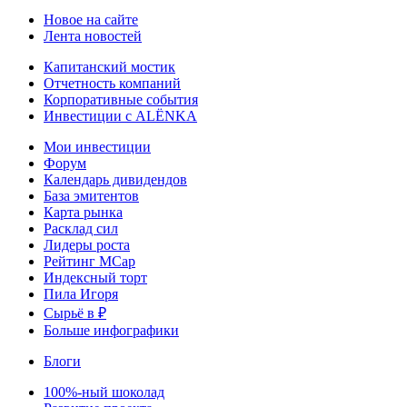
Новое на сайте
Лента новостей
Капитанский мостик
Отчетность компаний
Корпоративные события
Инвестиции с ALЁNKA
Мои инвестиции
Форум
Календарь дивидендов
База эмитентов
Карта рынка
Расклад сил
Лидеры роста
Рейтинг MCap
Индексный торт
Пила Игоря
Сырьё в ₽
Больше инфографики
Блоги
100%-ный шоколад