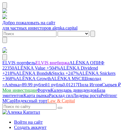
Добро пожаловать на сайт
для частных инвесторов alenka.capital
ELVIS портфель
ELVIS внебиржа
ALЁNKA ОПИФ
22350
ALЁNKA Value
+504%
ALЁNKA Dividend
+218%
ALЁNKA Bonds&Stocks
+247%
ALЁNKA Snickers
+368%
ALЁNKA Growth
ALЁNKA MSCI
Шоколад
«Алёнка»
89.99 рублей
1 рубль
0.01217
Пила Игоря
Сырье
в ₽
Мои инвестиции
Форум
Календарь дивидендов
База
эмитентов
Карта рынка
Расклад сил
Лидеры роста
Рейтинг
MCap
Индексный торт
Law & Capital
Войти на сайт
Создать аккаунт