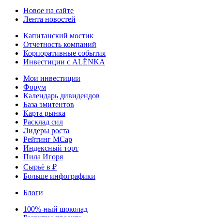
Новое на сайте
Лента новостей
Капитанский мостик
Отчетность компаний
Корпоративные события
Инвестиции с ALЁNKA
Мои инвестиции
Форум
Календарь дивидендов
База эмитентов
Карта рынка
Расклад сил
Лидеры роста
Рейтинг MCap
Индексный торт
Пила Игоря
Сырьё в ₽
Больше инфографики
Блоги
100%-ный шоколад