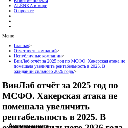
Развитие проекта
ALЁNKA в мире
О проекте
Меню
Главная
>
Отчетность компаний
>
Непубличные компании
>
ВинЛаб отчёт за 2025 год по МСФО. Хакерская атака не
помешала увеличить рентабельность в 2025. В
ожидании сильного 2026 года.
>
ВинЛаб отчёт за 2025 год по
МСФО. Хакерская атака не
помешала увеличить
рентабельность в 2025. В
Авторизация
ожидании сильного 2026 года.