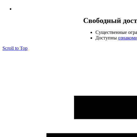
Свободный дос
Cущественные огр
Доступны
ознаком
Scroll to Top