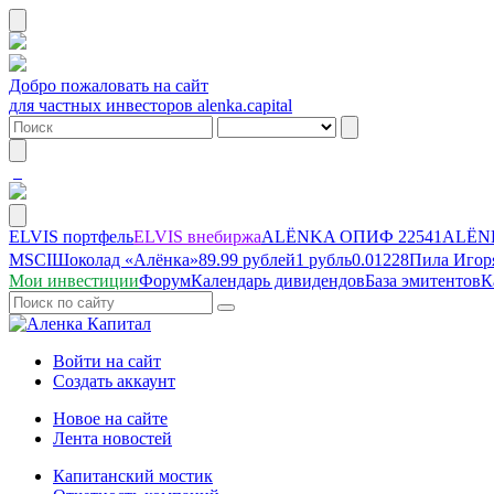
Добро пожаловать на сайт
для частных инвесторов alenka.capital
ELVIS портфель
ELVIS внебиржа
ALЁNKA ОПИФ
22541
ALЁNK
MSCI
Шоколад «Алёнка»
89.99 рублей
1 рубль
0.01228
Пила Игор
Мои инвестиции
Форум
Календарь дивидендов
База эмитентов
К
Войти на сайт
Создать аккаунт
Новое на сайте
Лента новостей
Капитанский мостик