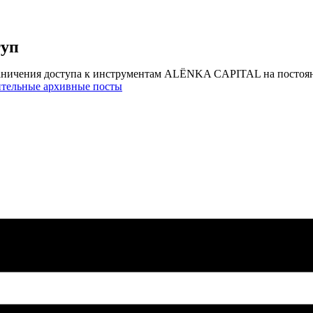
туп
аничения доступа к инструментам ALЁNKA CAPITAL на постоя
ительные архивные посты