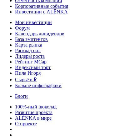
Отчетность компаний
Корпоративные события
Инвестиции с ALЁNKA
Мои инвестиции
Форум
Календарь дивидендов
База эмитентов
Карта рынка
Расклад сил
Лидеры роста
Рейтинг MCap
Индексный торт
Пила Игоря
Сырьё в ₽
Больше инфографики
Блоги
100%-ный шоколад
Развитие проекта
ALЁNKA в мире
О проекте