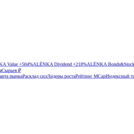
A Value
+504%
ALЁNKA Dividend
+218%
ALЁNKA Bonds&Stoc
я
Сырье
в ₽
арта рынка
Расклад сил
Лидеры роста
Рейтинг MCap
Индексный т