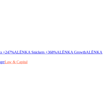
ks
+247%
ALЁNKA Snickers
+368%
ALЁNKA Growth
ALЁNKA
орт
Law & Capital