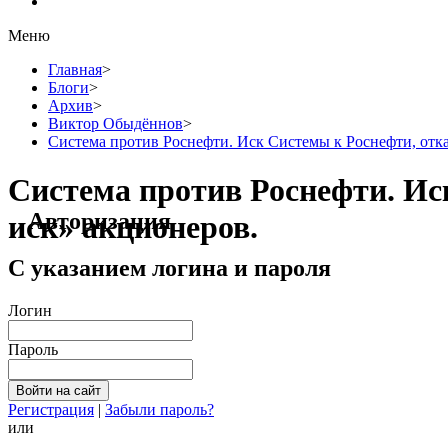
Меню
Главная
>
Блоги
>
Архив
>
Виктор Обыдённов
>
Система против Роснефти. Иск Системы к Роснефти, отка
Система против Роснефти. Ис
Авторизация
иск» акционеров.
С указанием логина и пароля
Логин
Пароль
Регистрация
|
Забыли пароль?
или