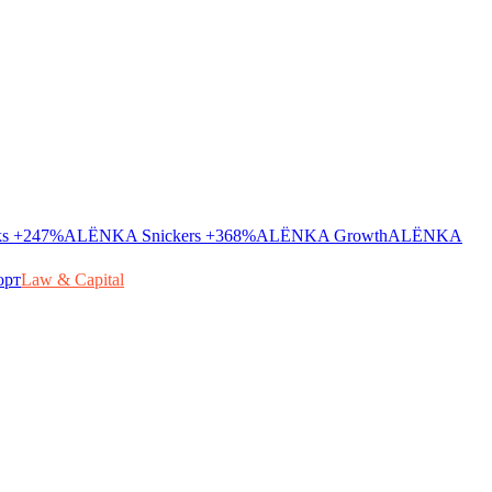
ks
+247%
ALЁNKA Snickers
+368%
ALЁNKA Growth
ALЁNKA
орт
Law & Capital