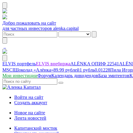
Добро пожаловать на сайт
для частных инвесторов alenka.capital
ELVIS портфель
ELVIS внебиржа
ALЁNKA ОПИФ
22541
ALЁNK
MSCI
Шоколад «Алёнка»
89.99 рублей
1 рубль
0.01228
Пила Игор
Мои инвестиции
Форум
Календарь дивидендов
База эмитентов
К
Войти на сайт
Создать аккаунт
Новое на сайте
Лента новостей
Капитанский мостик