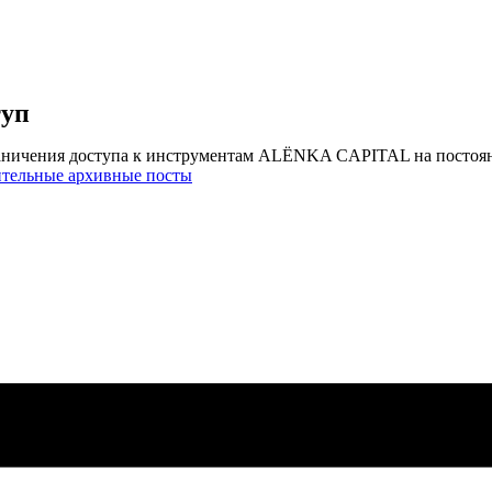
туп
аничения доступа к инструментам ALЁNKA CAPITAL на постоя
ительные архивные посты