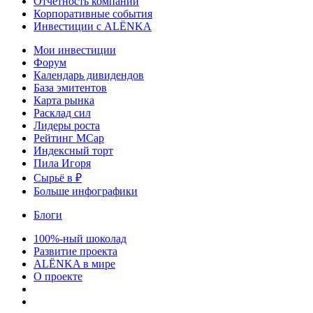
Отчетность компаний
Корпоративные события
Инвестиции с ALЁNKA
Мои инвестиции
Форум
Календарь дивидендов
База эмитентов
Карта рынка
Расклад сил
Лидеры роста
Рейтинг MCap
Индексный торт
Пила Игоря
Сырьё в ₽
Больше инфографики
Блоги
100%-ный шоколад
Развитие проекта
ALЁNKA в мире
О проекте