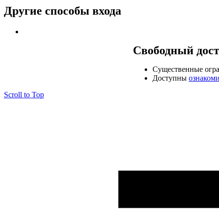
Другие способы входа
Свободный дос
Cущественные огр
Доступны
ознаком
Scroll to Top