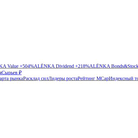
A Value
+504%
ALЁNKA Dividend
+218%
ALЁNKA Bonds&Stoc
я
Сырье
в ₽
арта рынка
Расклад сил
Лидеры роста
Рейтинг MCap
Индексный т