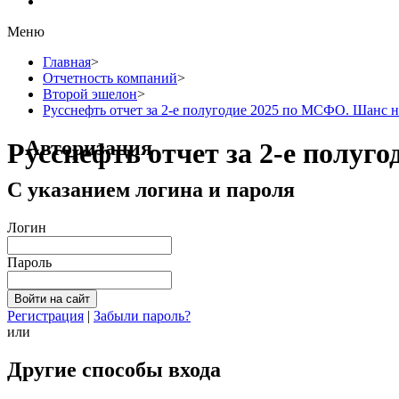
Меню
Главная
>
Отчетность компаний
>
Второй эшелон
>
Русснефть отчет за 2-е полугодие 2025 по МСФО. Шанс н
Авторизация
Русснефть отчет за 2-е полуг
С указанием логина и пароля
Логин
Пароль
Регистрация
|
Забыли пароль?
или
Другие способы входа