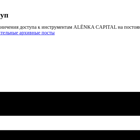
туп
аничения доступа к инструментам ALЁNKA CAPITAL на постоя
ительные архивные посты