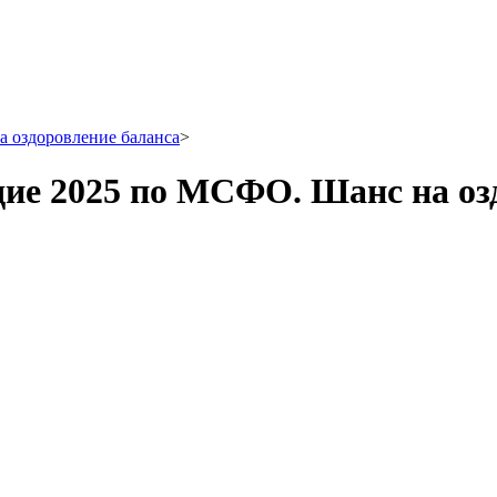
а оздоровление баланса
>
одие 2025 по МСФО. Шанс на оз