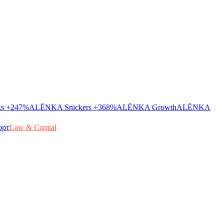
ks
+247%
ALЁNKA Snickers
+368%
ALЁNKA Growth
ALЁNKA
орт
Law & Capital