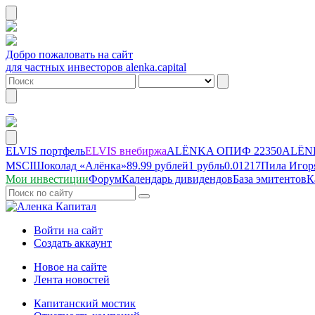
Добро пожаловать на сайт
для частных инвесторов alenka.capital
ELVIS портфель
ELVIS внебиржа
ALЁNKA ОПИФ
22350
ALЁNK
MSCI
Шоколад «Алёнка»
89.99 рублей
1 рубль
0.01217
Пила Игор
Мои инвестиции
Форум
Календарь дивидендов
База эмитентов
К
Войти на сайт
Создать аккаунт
Новое на сайте
Лента новостей
Капитанский мостик