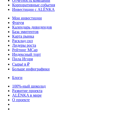
Отчетность компаний
Корпоративные события
Инвестиции с ALЁNKA
Мои инвестиции
Форум
Календарь дивидендов
База эмитентов
Карта рынка
Расклад сил
Лидеры роста
Рейтинг MCap
Индексный торт
Пила Игоря
Сырьё в ₽
Больше инфографики
Блоги
100%-ный шоколад
Развитие проекта
ALЁNKA в мире
О проекте