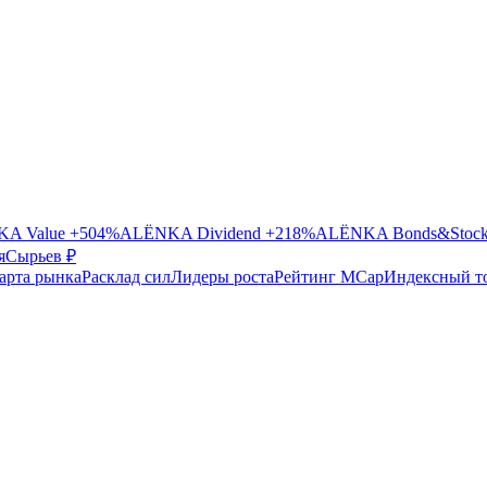
A Value
+504%
ALЁNKA Dividend
+218%
ALЁNKA Bonds&Stoc
я
Сырье
в ₽
арта рынка
Расклад сил
Лидеры роста
Рейтинг MCap
Индексный т