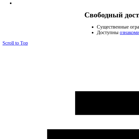
Свободный дос
Cущественные огр
Доступны
ознаком
Scroll to Top