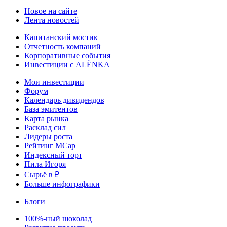
Новое на сайте
Лента новостей
Капитанский мостик
Отчетность компаний
Корпоративные события
Инвестиции с ALЁNKA
Мои инвестиции
Форум
Календарь дивидендов
База эмитентов
Карта рынка
Расклад сил
Лидеры роста
Рейтинг MCap
Индексный торт
Пила Игоря
Сырьё в ₽
Больше инфографики
Блоги
100%-ный шоколад