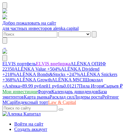
Добро пожаловать на сайт
для частных инвесторов alenka.capital
ELVIS портфель
ELVIS внебиржа
ALЁNKA ОПИФ
22350
ALЁNKA Value
+504%
ALЁNKA Dividend
+218%
ALЁNKA Bonds&Stocks
+247%
ALЁNKA Snickers
+368%
ALЁNKA Growth
ALЁNKA MSCI
Шоколад
«Алёнка»
89.99 рублей
1 рубль
0.01217
Пила Игоря
Сырье
в ₽
Мои инвестиции
Форум
Календарь дивидендов
База
эмитентов
Карта рынка
Расклад сил
Лидеры роста
Рейтинг
MCap
Индексный торт
Law & Capital
Войти на сайт
Создать аккаунт