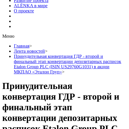
Развитие проекта
ALЁNKA в мире
О проекте
Меню
Главная
>
Лента новостей
>
Принудительная конвертация ГДР - второй и
финальный этап конвертации депозитарных расписок
Etalon Group PLC (ISIN US29760G1031) в акции
МКПАО «Эталон Груп»
>
Принудительная
конвертация ГДР - второй и
финальный этап
конвертации депозитарных
расписок Etalon Group PLC