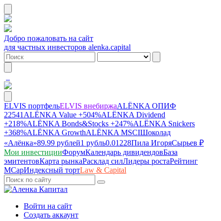
Добро пожаловать на сайт
для частных инвесторов alenka.capital
ELVIS портфель
ELVIS внебиржа
ALЁNKA ОПИФ
22541
ALЁNKA Value
+504%
ALЁNKA Dividend
+218%
ALЁNKA Bonds&Stocks
+247%
ALЁNKA Snickers
+368%
ALЁNKA Growth
ALЁNKA MSCI
Шоколад
«Алёнка»
89.99 рублей
1 рубль
0.01228
Пила Игоря
Сырье
в ₽
Мои инвестиции
Форум
Календарь дивидендов
База
эмитентов
Карта рынка
Расклад сил
Лидеры роста
Рейтинг
MCap
Индексный торт
Law & Capital
Войти на сайт
Создать аккаунт