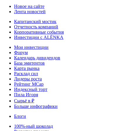
Новое на сайте
Лента новостей
Капитанский мостик
Отчетность компаний
Корпоративные события
Инвестиции с ALЁNKA
Мои инвестиции
Форум
Календарь дивидендов
База эмитентов
Карта рынка
Расклад сил
Лидеры роста
Рейтинг MCap
Индексный торт
Пила Игоря
Сырьё в ₽
Больше инфографики
Блоги
100%-ный шоколад