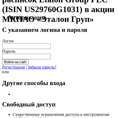
(ISIN US29760G1031) в акции
Авторизация
МКПАО «Эталон Груп»
С указанием логина и пароля
Логин
Пароль
Регистрация
|
Забыли пароль?
или
Другие способы входа
Свободный доступ
Cущественные ограничения доступа к инструментам