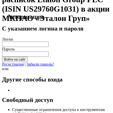
(ISIN US29760G1031) в акции
Авторизация
МКПАО «Эталон Груп»
С указанием логина и пароля
Логин
Пароль
Регистрация
|
Забыли пароль?
или
Другие способы входа
Свободный доступ
Cущественные ограничения доступа к инструментам