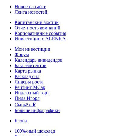
Новое на сайте
Лента новостей
Капитанский мостик
Отчетность компаний
Корпоративные события
Инвестиции с ALЁNKA
Мои инвестиции
Форум
Календарь дивидендов
База эмитентов
Карта рынка
Расклад сил
Лидеры роста
Рейтинг MCap
Индексный торт
Пила Игоря
Сырьё в ₽
Больше инфографики
Блоги
100%-ный шоколад