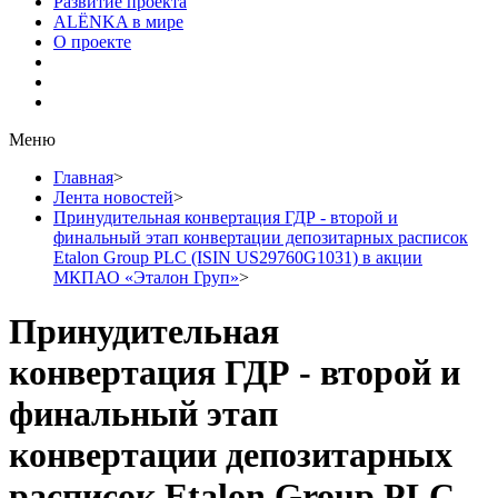
Развитие проекта
ALЁNKA в мире
О проекте
Меню
Главная
>
Лента новостей
>
Принудительная конвертация ГДР - второй и
финальный этап конвертации депозитарных расписок
Etalon Group PLC (ISIN US29760G1031) в акции
МКПАО «Эталон Груп»
>
Принудительная
конвертация ГДР - второй и
финальный этап
конвертации депозитарных
расписок Etalon Group PLC