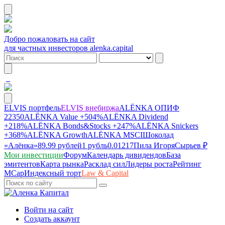
Добро пожаловать на сайт
для частных инвесторов alenka.capital
ELVIS портфель
ELVIS внебиржа
ALЁNKA ОПИФ
22350
ALЁNKA Value
+504%
ALЁNKA Dividend
+218%
ALЁNKA Bonds&Stocks
+247%
ALЁNKA Snickers
+368%
ALЁNKA Growth
ALЁNKA MSCI
Шоколад
«Алёнка»
89.99 рублей
1 рубль
0.01217
Пила Игоря
Сырье
в ₽
Мои инвестиции
Форум
Календарь дивидендов
База
эмитентов
Карта рынка
Расклад сил
Лидеры роста
Рейтинг
MCap
Индексный торт
Law & Capital
Войти на сайт
Создать аккаунт