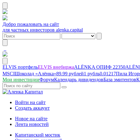
Добро пожаловать на сайт
для частных инвесторов alenka.capital
ELVIS портфель
ELVIS внебиржа
ALЁNKA ОПИФ
22350
ALЁNK
MSCI
Шоколад «Алёнка»
89.99 рублей
1 рубль
0.01217
Пила Игор
Мои инвестиции
Форум
Календарь дивидендов
База эмитентов
К
Войти на сайт
Создать аккаунт
Новое на сайте
Лента новостей
Капитанский мостик