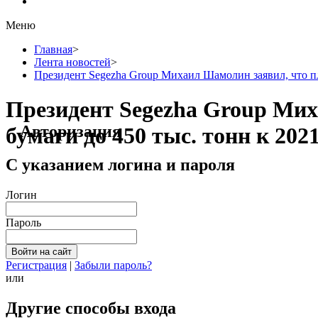
Меню
Главная
>
Лента новостей
>
Президент Segezha Group Михаил Шамолин заявил, что пл
Президент Segezha Group Мих
Авторизация
бумаги до 450 тыс. тонн к 2021
С указанием логина и пароля
Логин
Пароль
Регистрация
|
Забыли пароль?
или
Другие способы входа