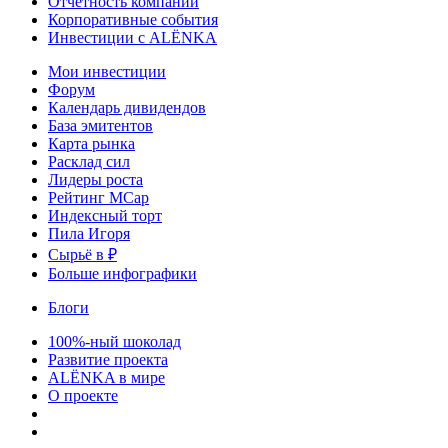
Отчетность компаний
Корпоративные события
Инвестиции с ALЁNKA
Мои инвестиции
Форум
Календарь дивидендов
База эмитентов
Карта рынка
Расклад сил
Лидеры роста
Рейтинг MCap
Индексный торт
Пила Игоря
Сырьё в ₽
Больше инфографики
Блоги
100%-ный шоколад
Развитие проекта
ALЁNKA в мире
О проекте