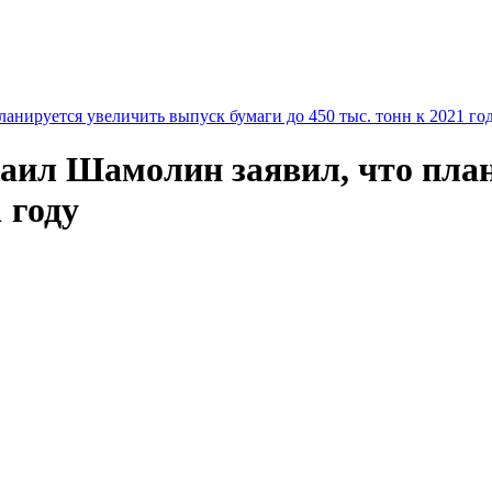
анируется увеличить выпуск бумаги до 450 тыс. тонн к 2021 го
аил Шамолин заявил, что пла
 году