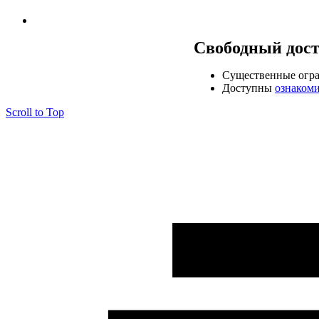
Свободный дос
Cущественные огр
Доступны
ознаком
Scroll to Top