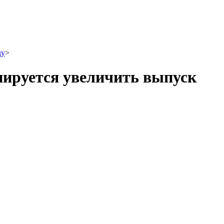
ду
>
нируется увеличить выпуск