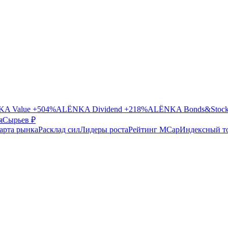
A Value
+504%
ALЁNKA Dividend
+218%
ALЁNKA Bonds&Stoc
я
Сырье
в ₽
арта рынка
Расклад сил
Лидеры роста
Рейтинг MCap
Индексный т