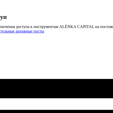
туп
аничения доступа к инструментам ALЁNKA CAPITAL на постоя
ительные архивные посты