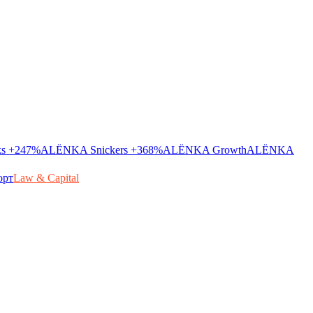
ks
+247%
ALЁNKA Snickers
+368%
ALЁNKA Growth
ALЁNKA
орт
Law & Capital