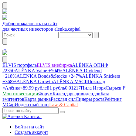
Добро пожаловать на сайт
для частных инвесторов alenka.capital
ELVIS портфель
ELVIS внебиржа
ALЁNKA ОПИФ
22350
ALЁNKA Value
+504%
ALЁNKA Dividend
+218%
ALЁNKA Bonds&Stocks
+247%
ALЁNKA Snickers
+368%
ALЁNKA Growth
ALЁNKA MSCI
Шоколад
«Алёнка»
89.99 рублей
1 рубль
0.01217
Пила Игоря
Сырье
в ₽
Мои инвестиции
Форум
Календарь дивидендов
База
эмитентов
Карта рынка
Расклад сил
Лидеры роста
Рейтинг
MCap
Индексный торт
Law & Capital
Войти на сайт
Создать аккаунт