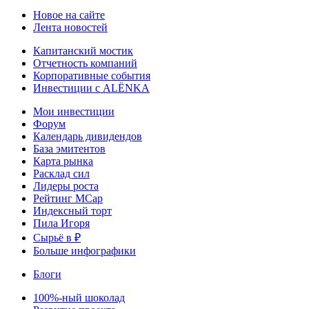
Новое на сайте
Лента новостей
Капитанский мостик
Отчетность компаний
Корпоративные события
Инвестиции с ALЁNKA
Мои инвестиции
Форум
Календарь дивидендов
База эмитентов
Карта рынка
Расклад сил
Лидеры роста
Рейтинг MCap
Индексный торт
Пила Игоря
Сырьё в ₽
Больше инфографики
Блоги
100%-ный шоколад