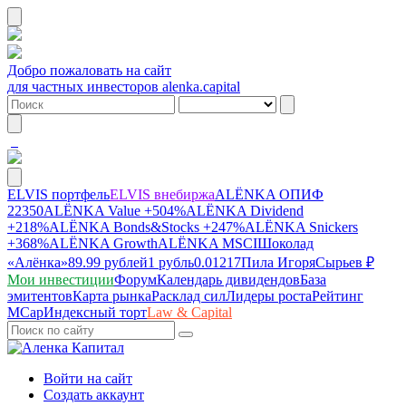
Добро пожаловать на сайт
для частных инвесторов alenka.capital
ELVIS портфель
ELVIS внебиржа
ALЁNKA ОПИФ
22350
ALЁNKA Value
+504%
ALЁNKA Dividend
+218%
ALЁNKA Bonds&Stocks
+247%
ALЁNKA Snickers
+368%
ALЁNKA Growth
ALЁNKA MSCI
Шоколад
«Алёнка»
89.99 рублей
1 рубль
0.01217
Пила Игоря
Сырье
в ₽
Мои инвестиции
Форум
Календарь дивидендов
База
эмитентов
Карта рынка
Расклад сил
Лидеры роста
Рейтинг
MCap
Индексный торт
Law & Capital
Войти на сайт
Создать аккаунт