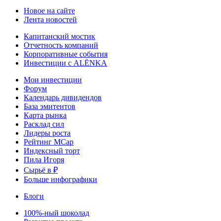
Новое на сайте
Лента новостей
Капитанский мостик
Отчетность компаний
Корпоративные события
Инвестиции с ALЁNKA
Мои инвестиции
Форум
Календарь дивидендов
База эмитентов
Карта рынка
Расклад сил
Лидеры роста
Рейтинг MCap
Индексный торт
Пила Игоря
Сырьё в ₽
Больше инфографики
Блоги
100%-ный шоколад