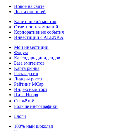
Новое на сайте
Лента новостей
Капитанский мостик
Отчетность компаний
Корпоративные события
Инвестиции с ALЁNKA
Мои инвестиции
Форум
Календарь дивидендов
База эмитентов
Карта рынка
Расклад сил
Лидеры роста
Рейтинг MCap
Индексный торт
Пила Игоря
Сырьё в ₽
Больше инфографики
Блоги
100%-ный шоколад