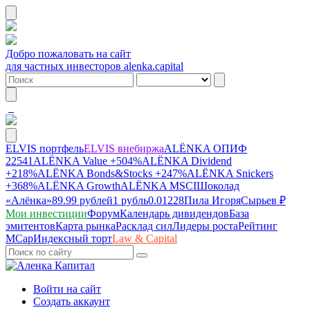
Добро пожаловать на сайт
для частных инвесторов alenka.capital
ELVIS портфель
ELVIS внебиржа
ALЁNKA ОПИФ
22541
ALЁNKA Value
+504%
ALЁNKA Dividend
+218%
ALЁNKA Bonds&Stocks
+247%
ALЁNKA Snickers
+368%
ALЁNKA Growth
ALЁNKA MSCI
Шоколад
«Алёнка»
89.99 рублей
1 рубль
0.01228
Пила Игоря
Сырье
в ₽
Мои инвестиции
Форум
Календарь дивидендов
База
эмитентов
Карта рынка
Расклад сил
Лидеры роста
Рейтинг
MCap
Индексный торт
Law & Capital
Войти на сайт
Создать аккаунт