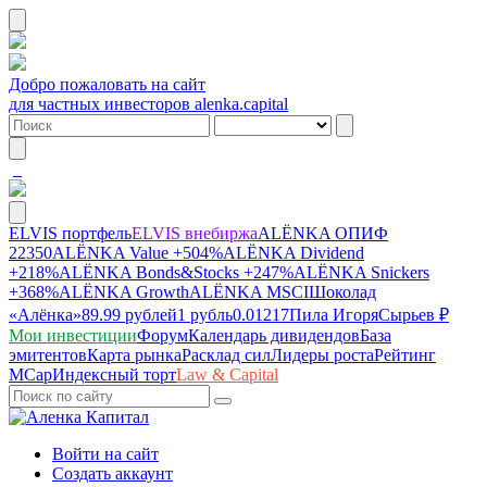
Добро пожаловать на сайт
для частных инвесторов alenka.capital
ELVIS портфель
ELVIS внебиржа
ALЁNKA ОПИФ
22350
ALЁNKA Value
+504%
ALЁNKA Dividend
+218%
ALЁNKA Bonds&Stocks
+247%
ALЁNKA Snickers
+368%
ALЁNKA Growth
ALЁNKA MSCI
Шоколад
«Алёнка»
89.99 рублей
1 рубль
0.01217
Пила Игоря
Сырье
в ₽
Мои инвестиции
Форум
Календарь дивидендов
База
эмитентов
Карта рынка
Расклад сил
Лидеры роста
Рейтинг
MCap
Индексный торт
Law & Capital
Войти на сайт
Создать аккаунт