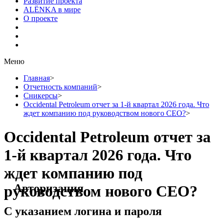
Развитие проекта
ALЁNKA в мире
О проекте
Меню
Главная
>
Отчетность компаний
>
Сникерсы
>
Occidental Petroleum отчет за 1-й квартал 2026 года. Что
ждет компанию под руководством нового CEO?
>
Occidental Petroleum отчет за
1-й квартал 2026 года. Что
ждет компанию под
Авторизация
руководством нового CEO?
С указанием логина и пароля