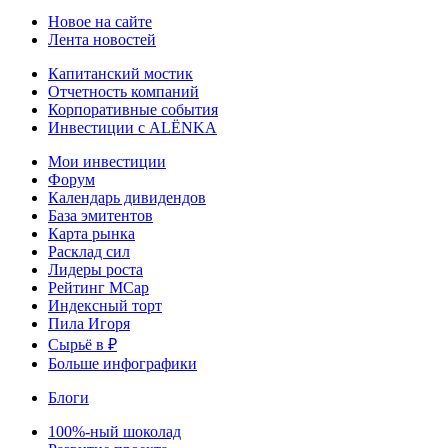
Новое на сайте
Лента новостей
Капитанский мостик
Отчетность компаний
Корпоративные события
Инвестиции с ALЁNKA
Мои инвестиции
Форум
Календарь дивидендов
База эмитентов
Карта рынка
Расклад сил
Лидеры роста
Рейтинг MCap
Индексный торт
Пила Игоря
Сырьё в ₽
Больше инфографики
Блоги
100%-ный шоколад