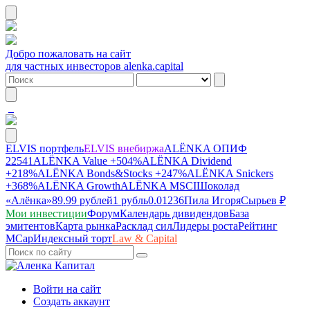
Добро пожаловать на сайт
для частных инвесторов alenka.capital
ELVIS портфель
ELVIS внебиржа
ALЁNKA ОПИФ
22541
ALЁNKA Value
+504%
ALЁNKA Dividend
+218%
ALЁNKA Bonds&Stocks
+247%
ALЁNKA Snickers
+368%
ALЁNKA Growth
ALЁNKA MSCI
Шоколад
«Алёнка»
89.99 рублей
1 рубль
0.01236
Пила Игоря
Сырье
в ₽
Мои инвестиции
Форум
Календарь дивидендов
База
эмитентов
Карта рынка
Расклад сил
Лидеры роста
Рейтинг
MCap
Индексный торт
Law & Capital
Войти на сайт
Создать аккаунт