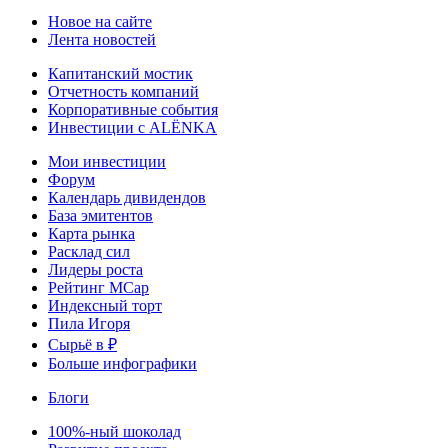
Новое на сайте
Лента новостей
Капитанский мостик
Отчетность компаний
Корпоративные события
Инвестиции с ALЁNKA
Мои инвестиции
Форум
Календарь дивидендов
База эмитентов
Карта рынка
Расклад сил
Лидеры роста
Рейтинг MCap
Индексный торт
Пила Игоря
Сырьё в ₽
Больше инфографики
Блоги
100%-ный шоколад