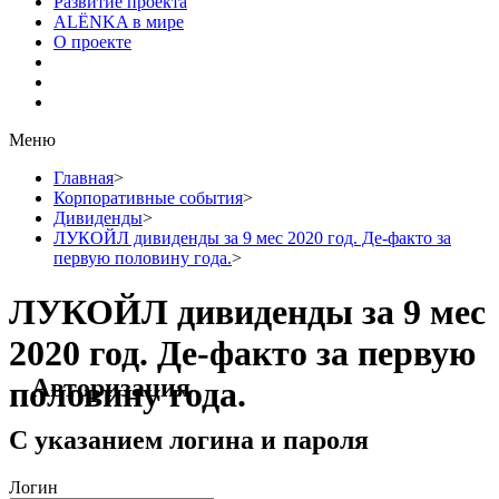
Развитие проекта
ALЁNKA в мире
О проекте
Меню
Главная
>
Корпоративные события
>
Дивиденды
>
ЛУКОЙЛ дивиденды за 9 мес 2020 год. Де-факто за
первую половину года.
>
ЛУКОЙЛ дивиденды за 9 мес
2020 год. Де-факто за первую
Авторизация
половину года.
С указанием логина и пароля
Логин