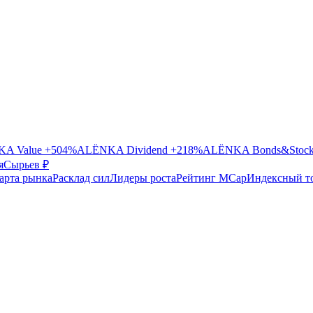
A Value
+504%
ALЁNKA Dividend
+218%
ALЁNKA Bonds&Stoc
я
Сырье
в ₽
арта рынка
Расклад сил
Лидеры роста
Рейтинг MCap
Индексный т