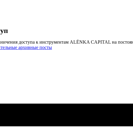
туп
аничения доступа к инструментам ALЁNKA CAPITAL на постоя
ительные архивные посты