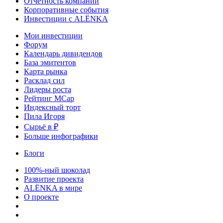
Отчетность компаний
Корпоративные события
Инвестиции с ALЁNKA
Мои инвестиции
Форум
Календарь дивидендов
База эмитентов
Карта рынка
Расклад сил
Лидеры роста
Рейтинг MCap
Индексный торт
Пила Игоря
Сырьё в ₽
Больше инфографики
Блоги
100%-ный шоколад
Развитие проекта
ALЁNKA в мире
О проекте