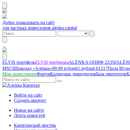
Добро пожаловать на сайт
для частных инвесторов alenka.capital
ELVIS портфель
ELVIS внебиржа
ALЁNKA ОПИФ
22350
ALЁNK
MSCI
Шоколад «Алёнка»
89.99 рублей
1 рубль
0.01217
Пила Игор
Мои инвестиции
Форум
Календарь дивидендов
База эмитентов
К
Войти на сайт
Создать аккаунт
Новое на сайте
Лента новостей
Капитанский мостик