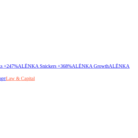
ks
+247%
ALЁNKA Snickers
+368%
ALЁNKA Growth
ALЁNKA
орт
Law & Capital