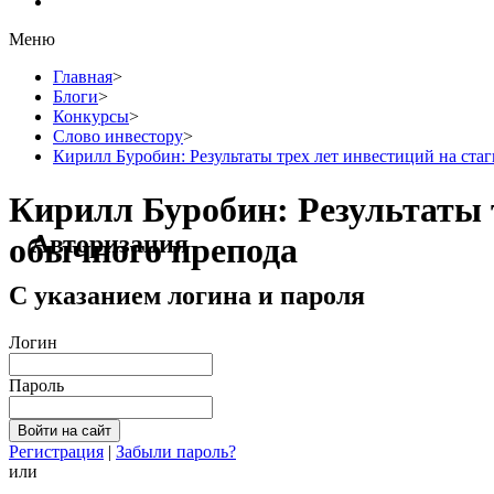
Меню
Главная
>
Блоги
>
Конкурсы
>
Слово инвестору
>
Кирилл Буробин: Результаты трех лет инвестиций на ст
Кирилл Буробин: Результаты 
Авторизация
обычного препода
С указанием логина и пароля
Логин
Пароль
Регистрация
|
Забыли пароль?
или