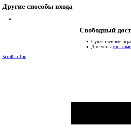
Другие способы входа
Свободный дос
Cущественные огр
Доступны
ознаком
Scroll to Top