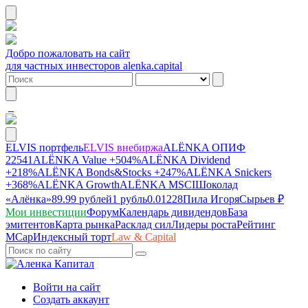
Добро пожаловать на сайт
для частных инвесторов alenka.capital
ELVIS портфель
ELVIS внебиржа
ALЁNKA ОПИФ
22541
ALЁNKA Value
+504%
ALЁNKA Dividend
+218%
ALЁNKA Bonds&Stocks
+247%
ALЁNKA Snickers
+368%
ALЁNKA Growth
ALЁNKA MSCI
Шоколад
«Алёнка»
89.99 рублей
1 рубль
0.01228
Пила Игоря
Сырье
в ₽
Мои инвестиции
Форум
Календарь дивидендов
База
эмитентов
Карта рынка
Расклад сил
Лидеры роста
Рейтинг
MCap
Индексный торт
Law & Capital
Войти на сайт
Создать аккаунт