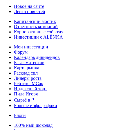
Новое на сайте
Лента новостей
Капитанский мостик
Отчетность компаний
Корпоративные события
Инвестиции с ALЁNKA
Мои инвестиции
Форум
Календарь дивидендов
База эмитентов
Карта рынка
Расклад сил
Лидеры роста
Рейтинг MCap
Индексный торт
Пила Игоря
Сырьё в ₽
Больше инфографики
Блоги
100%-ный шоколад