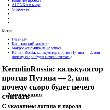
Развитие проекта
ALЁNKA в мире
О проекте
Меню
Главная
>
Капитанский мостик
>
Макроэкономика на коленке
>
KermlinRussia: калькулятор против Путина — 2, или
почему cкоро будет нечего считать
>
KermlinRussia: калькулятор
против Путина — 2, или
почему cкоро будет нечего
Авторизация
считать
С указанием логина и пароля