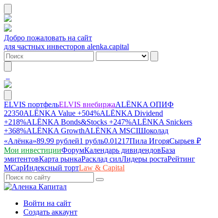
Добро пожаловать на сайт
для частных инвесторов alenka.capital
ELVIS портфель
ELVIS внебиржа
ALЁNKA ОПИФ
22350
ALЁNKA Value
+504%
ALЁNKA Dividend
+218%
ALЁNKA Bonds&Stocks
+247%
ALЁNKA Snickers
+368%
ALЁNKA Growth
ALЁNKA MSCI
Шоколад
«Алёнка»
89.99 рублей
1 рубль
0.01217
Пила Игоря
Сырье
в ₽
Мои инвестиции
Форум
Календарь дивидендов
База
эмитентов
Карта рынка
Расклад сил
Лидеры роста
Рейтинг
MCap
Индексный торт
Law & Capital
Войти на сайт
Создать аккаунт