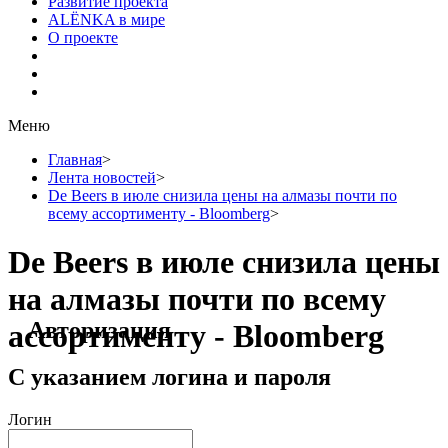
Развитие проекта
ALЁNKA в мире
О проекте
Меню
Главная
>
Лента новостей
>
De Beers в июле снизила цены на алмазы почти по
всему ассортименту - Bloomberg
>
De Beers в июле снизила цены
на алмазы почти по всему
Авторизация
ассортименту - Bloomberg
С указанием логина и пароля
Логин