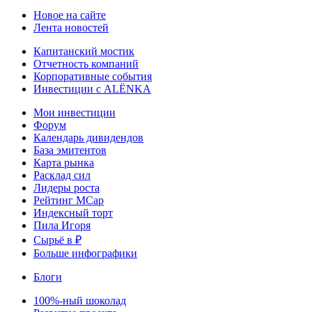
Новое на сайте
Лента новостей
Капитанский мостик
Отчетность компаний
Корпоративные события
Инвестиции с ALЁNKA
Мои инвестиции
Форум
Календарь дивидендов
База эмитентов
Карта рынка
Расклад сил
Лидеры роста
Рейтинг MCap
Индексный торт
Пила Игоря
Сырьё в ₽
Больше инфографики
Блоги
100%-ный шоколад