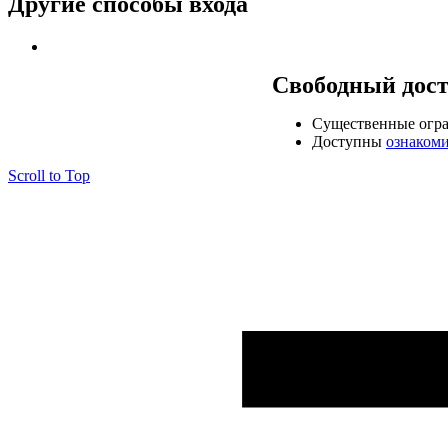
Другие способы входа
Свободный дос
Cущественные огр
Доступны
ознаком
Scroll to Top