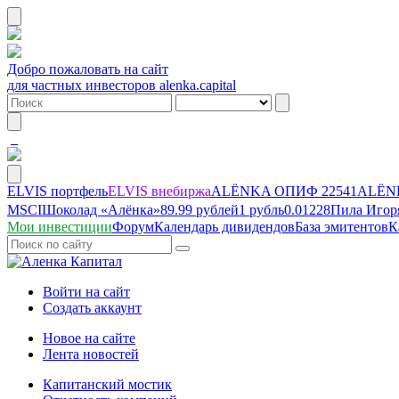
Добро пожаловать на сайт
для частных инвесторов alenka.capital
ELVIS портфель
ELVIS внебиржа
ALЁNKA ОПИФ
22541
ALЁNK
MSCI
Шоколад «Алёнка»
89.99 рублей
1 рубль
0.01228
Пила Игор
Мои инвестиции
Форум
Календарь дивидендов
База эмитентов
К
Войти на сайт
Создать аккаунт
Новое на сайте
Лента новостей
Капитанский мостик