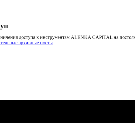
туп
аничения доступа к инструментам ALЁNKA CAPITAL на постоя
ительные архивные посты