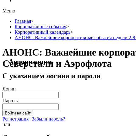
Меню
Главная
>
Корпоративные события
>
Корпоративный календарь
>
АНОНС: Важнейшие корпоративные события недели 2-8 ф
АНОНС: Важнейшие корпорати
Авторизация
Северстали и Аэрофлота
С указанием логина и пароля
Логин
Пароль
Регистрация
|
Забыли пароль?
или