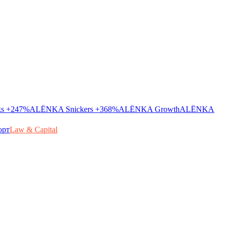
ks
+247%
ALЁNKA Snickers
+368%
ALЁNKA Growth
ALЁNKA
орт
Law & Capital