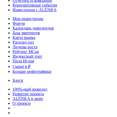
Отчетность компаний
Корпоративные события
Инвестиции с ALЁNKA
Мои инвестиции
Форум
Календарь дивидендов
База эмитентов
Карта рынка
Расклад сил
Лидеры роста
Рейтинг MCap
Индексный торт
Пила Игоря
Сырьё в ₽
Больше инфографики
Блоги
100%-ный шоколад
Развитие проекта
ALЁNKA в мире
О проекте