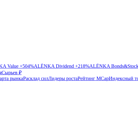
A Value
+504%
ALЁNKA Dividend
+218%
ALЁNKA Bonds&Stoc
я
Сырье
в ₽
арта рынка
Расклад сил
Лидеры роста
Рейтинг MCap
Индексный т