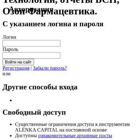
Авторизация
Озон Фармацевтика.
С указанием логина и пароля
Логин
Пароль
Регистрация
|
Забыли пароль?
или
Другие способы входа
Свободный доступ
Cущественные ограничения доступа к инструментам
ALЁNKA CAPITAL на постоянной основе
Доступны
ознакомительные архивные посты