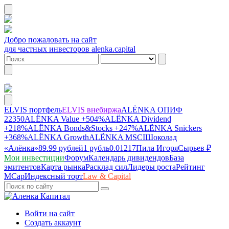
Добро пожаловать на сайт
для частных инвесторов alenka.capital
ELVIS портфель
ELVIS внебиржа
ALЁNKA ОПИФ
22350
ALЁNKA Value
+504%
ALЁNKA Dividend
+218%
ALЁNKA Bonds&Stocks
+247%
ALЁNKA Snickers
+368%
ALЁNKA Growth
ALЁNKA MSCI
Шоколад
«Алёнка»
89.99 рублей
1 рубль
0.01217
Пила Игоря
Сырье
в ₽
Мои инвестиции
Форум
Календарь дивидендов
База
эмитентов
Карта рынка
Расклад сил
Лидеры роста
Рейтинг
MCap
Индексный торт
Law & Capital
Войти на сайт
Создать аккаунт