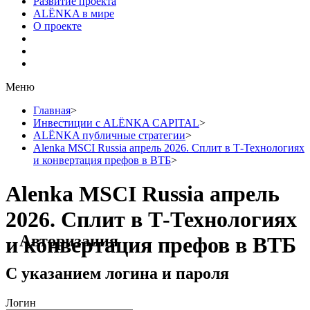
Развитие проекта
ALЁNKA в мире
О проекте
Меню
Главная
>
Инвестиции с ALЁNKA CAPITAL
>
ALЁNKA публичные стратегии
>
Alenka MSCI Russia апрель 2026. Сплит в Т-Технологиях
и конвертация префов в ВТБ
>
Alenka MSCI Russia апрель
2026. Сплит в Т-Технологиях
Авторизация
и конвертация префов в ВТБ
С указанием логина и пароля
Логин