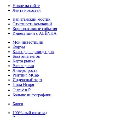
Новое на сайте
Лента новостей
Капитанский мостик
Отчетность компаний
Корпоративные события
Инвестиции с ALЁNKA
Мои инвестиции
Форум
Календарь дивидендов
База эмитентов
Карта рынка
Расклад сил
Лидеры роста
Рейтинг MCap
Индексный торт
Пила Игоря
Сырьё в ₽
Больше инфографики
Блоги
100%-ный шоколад