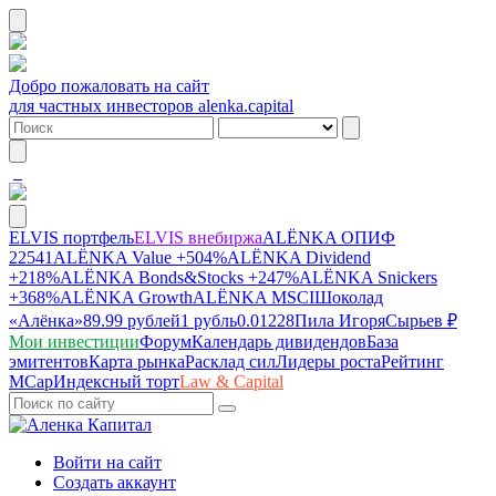
Добро пожаловать на сайт
для частных инвесторов alenka.capital
ELVIS портфель
ELVIS внебиржа
ALЁNKA ОПИФ
22541
ALЁNKA Value
+504%
ALЁNKA Dividend
+218%
ALЁNKA Bonds&Stocks
+247%
ALЁNKA Snickers
+368%
ALЁNKA Growth
ALЁNKA MSCI
Шоколад
«Алёнка»
89.99 рублей
1 рубль
0.01228
Пила Игоря
Сырье
в ₽
Мои инвестиции
Форум
Календарь дивидендов
База
эмитентов
Карта рынка
Расклад сил
Лидеры роста
Рейтинг
MCap
Индексный торт
Law & Capital
Войти на сайт
Создать аккаунт