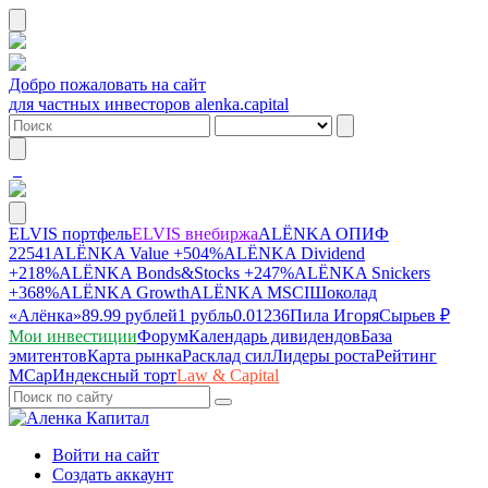
Добро пожаловать на сайт
для частных инвесторов alenka.capital
ELVIS портфель
ELVIS внебиржа
ALЁNKA ОПИФ
22541
ALЁNKA Value
+504%
ALЁNKA Dividend
+218%
ALЁNKA Bonds&Stocks
+247%
ALЁNKA Snickers
+368%
ALЁNKA Growth
ALЁNKA MSCI
Шоколад
«Алёнка»
89.99 рублей
1 рубль
0.01236
Пила Игоря
Сырье
в ₽
Мои инвестиции
Форум
Календарь дивидендов
База
эмитентов
Карта рынка
Расклад сил
Лидеры роста
Рейтинг
MCap
Индексный торт
Law & Capital
Войти на сайт
Создать аккаунт