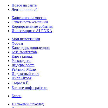
Новое на сайте
Лента новостей
Капитанский мостик
Отчетность компаний
Корпоративные события
Инвестиции с ALЁNKA
Мои инвестиции
Форум
Календарь дивидендов
База эмитентов
Карта рынка
Расклад сил
Лидеры роста
Рейтинг MCap
Индексный торт
Пила Игоря
Сырьё в ₽
Больше инфографики
Блоги
100%-ный шоколад