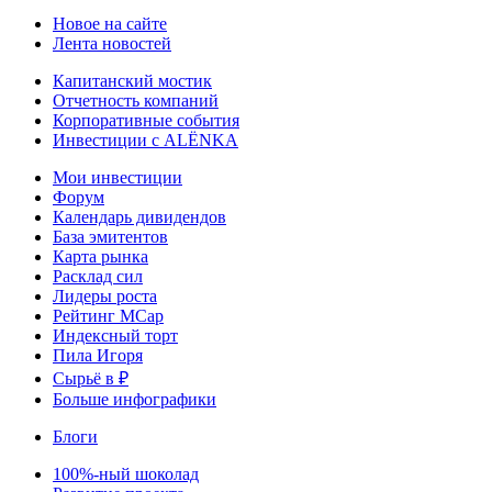
Новое на сайте
Лента новостей
Капитанский мостик
Отчетность компаний
Корпоративные события
Инвестиции с ALЁNKA
Мои инвестиции
Форум
Календарь дивидендов
База эмитентов
Карта рынка
Расклад сил
Лидеры роста
Рейтинг MCap
Индексный торт
Пила Игоря
Сырьё в ₽
Больше инфографики
Блоги
100%-ный шоколад