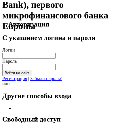
Bank), первого
микрофинансового банка
Авторизация
Европы
С указанием логина и пароля
Логин
Пароль
Регистрация
|
Забыли пароль?
или
Другие способы входа
Свободный доступ