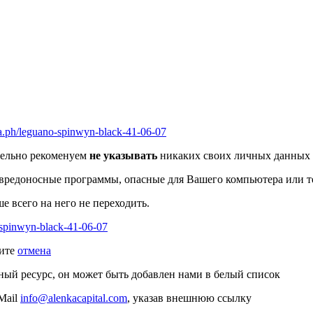
ra.ph/leguano-spinwyn-black-41-06-07
ятельно рекоменуем
не указывать
никаких своих личных данных н
ие вредоносные программы, опасные для Вашего компьютера или т
е всего на него не переходить.
o-spinwyn-black-41-06-07
мите
отмена
ный ресурс, он может быть добавлен нами в белый список
Mail
info@alenkacapital.com
, указав внешнюю ссылку