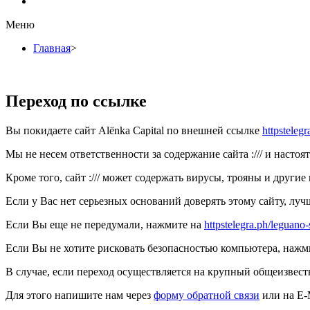
Меню
Главная
>
Переход по ссылке
Вы покидаете сайт Alёnka Capital по внешней ссылке
httpsteleg
Мы не несем ответственности за содержание сайта :/// и насто
Кроме того, сайт :/// может содержать вирусы, трояны и друг
Если у Вас нет серьезных оснований доверять этому сайту, лучш
Если Вы еще не передумали, нажмите на
httpstelegra.ph/leguan
Если Вы не хотите рисковать безопасностью компьютера, наж
В случае, если переход осуществляется на крупный общеизвест
Для этого напишите нам через
форму обратной связи
или на E-