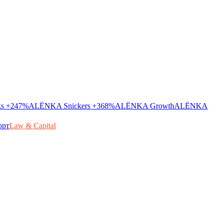
ks
+247%
ALЁNKA Snickers
+368%
ALЁNKA Growth
ALЁNKA
орт
Law & Capital