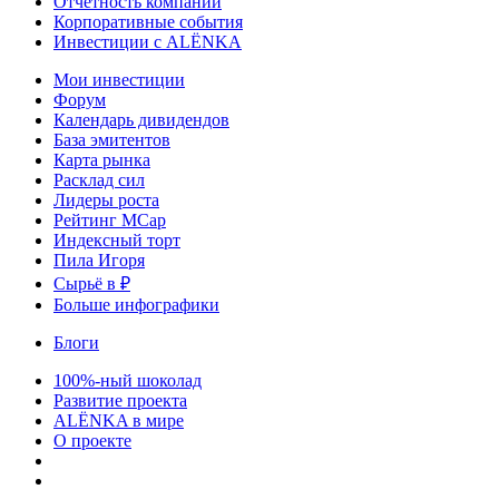
Отчетность компаний
Корпоративные события
Инвестиции с ALЁNKA
Мои инвестиции
Форум
Календарь дивидендов
База эмитентов
Карта рынка
Расклад сил
Лидеры роста
Рейтинг MCap
Индексный торт
Пила Игоря
Сырьё в ₽
Больше инфографики
Блоги
100%-ный шоколад
Развитие проекта
ALЁNKA в мире
О проекте