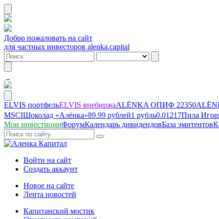
Добро пожаловать на сайт
для частных инвесторов alenka.capital
ELVIS портфель
ELVIS внебиржа
ALЁNKA ОПИФ
22350
ALЁNK
MSCI
Шоколад «Алёнка»
89.99 рублей
1 рубль
0.01217
Пила Игор
Мои инвестиции
Форум
Календарь дивидендов
База эмитентов
К
Войти на сайт
Создать аккаунт
Новое на сайте
Лента новостей
Капитанский мостик