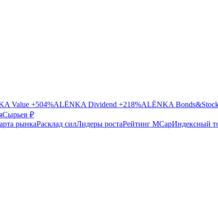
A Value
+504%
ALЁNKA Dividend
+218%
ALЁNKA Bonds&Stoc
я
Сырье
в ₽
арта рынка
Расклад сил
Лидеры роста
Рейтинг MCap
Индексный т