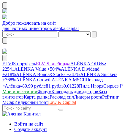
Добро пожаловать на сайт
для частных инвесторов alenka.capital
ELVIS портфель
ELVIS внебиржа
ALЁNKA ОПИФ
22541
ALЁNKA Value
+504%
ALЁNKA Dividend
+218%
ALЁNKA Bonds&Stocks
+247%
ALЁNKA Snickers
+368%
ALЁNKA Growth
ALЁNKA MSCI
Шоколад
«Алёнка»
89.99 рублей
1 рубль
0.01228
Пила Игоря
Сырье
в ₽
Мои инвестиции
Форум
Календарь дивидендов
База
эмитентов
Карта рынка
Расклад сил
Лидеры роста
Рейтинг
MCap
Индексный торт
Law & Capital
Войти на сайт
Создать аккаунт