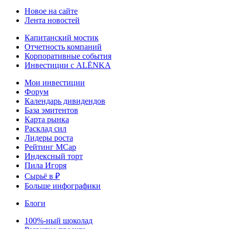
Новое на сайте
Лента новостей
Капитанский мостик
Отчетность компаний
Корпоративные события
Инвестиции с ALЁNKA
Мои инвестиции
Форум
Календарь дивидендов
База эмитентов
Карта рынка
Расклад сил
Лидеры роста
Рейтинг MCap
Индексный торт
Пила Игоря
Сырьё в ₽
Больше инфографики
Блоги
100%-ный шоколад