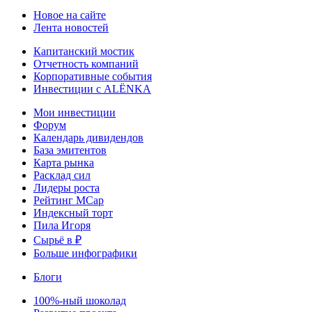
Новое на сайте
Лента новостей
Капитанский мостик
Отчетность компаний
Корпоративные события
Инвестиции с ALЁNKA
Мои инвестиции
Форум
Календарь дивидендов
База эмитентов
Карта рынка
Расклад сил
Лидеры роста
Рейтинг MCap
Индексный торт
Пила Игоря
Сырьё в ₽
Больше инфографики
Блоги
100%-ный шоколад