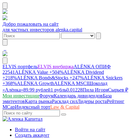
Добро пожаловать на сайт
для частных инвесторов alenka.capital
ELVIS портфель
ELVIS внебиржа
ALЁNKA ОПИФ
22541
ALЁNKA Value
+504%
ALЁNKA Dividend
+218%
ALЁNKA Bonds&Stocks
+247%
ALЁNKA Snickers
+368%
ALЁNKA Growth
ALЁNKA MSCI
Шоколад
«Алёнка»
89.99 рублей
1 рубль
0.01228
Пила Игоря
Сырье
в ₽
Мои инвестиции
Форум
Календарь дивидендов
База
эмитентов
Карта рынка
Расклад сил
Лидеры роста
Рейтинг
MCap
Индексный торт
Law & Capital
Войти на сайт
Создать аккаунт